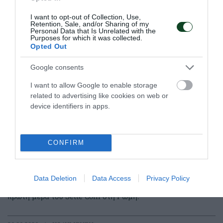
27.06.2026
ΚΟΛΥΜΒΗΣΗ
I want to opt-out of Collection, Use,
Retention, Sale, and/or Sharing of my
Personal Data that Is Unrelated with the
Purposes for which it was collected.
Opted Out
Google consents
I want to allow Google to enable storage
related to advertising like cookies on web or
device identifiers in apps.
CONFIRM
Ανταγωνιστική Ντουντουνάκη
στη Ρώμη
Data Deletion
Data Access
Privacy Policy
Η Άννα Ντουντουνάκη συμμετείχε σε δύο τελικούς την
πρώτη μέρα του Sette Colli στη Ρώμη.