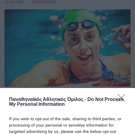
28.06.2026
ΚΟΛΥΜΒΗΣΗ
Χάλκινο μετάλλιο για την
Παναθηναϊκός Αθλητικός Όμιλος -
Do Not Process
Ντουντουνάκη στο Sette Colli
My Personal Information
Σπουδαία επιτυχία για την Άννα Ντουντουνάκη, που
κατέκτησε το χάλκινο μετάλλιο στα 100 μέτρα πεταλούδα
If you wish to opt-out of the sale, sharing to third parties, or
στο μίτινγκ Sette Colli.
processing of your personal or sensitive information for
targeted advertising by us, please use the below opt-out