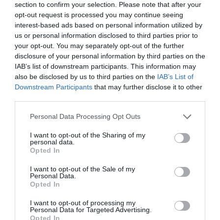
section to confirm your selection. Please note that after your
27.06.2026
ΚΟΛΥΜΒΗΣΗ
opt-out request is processed you may continue seeing
interest-based ads based on personal information utilized by
us or personal information disclosed to third parties prior to
your opt-out. You may separately opt-out of the further
disclosure of your personal information by third parties on the
IAB’s list of downstream participants. This information may
also be disclosed by us to third parties on the
IAB’s List of
Downstream Participants
that may further disclose it to other
third parties.
Please note that this website/app uses one or more Google
Personal Data Processing Opt Outs
services and may gather and store information including but
not limited to your visit or usage behaviour. You may click to
I want to opt-out of the Sharing of my
personal data.
grant or deny consent to Google and its third-party tags to
Opted In
use your data for below specified purposes in below Google
Ακάθεκτη η Ντουντουνάκη στη
consent section.
I want to opt-out of the Sale of my
Ρώμη
Personal Data.
Opted In
Η Άννα Ντουντουνάκη προκρίθηκε σε έναν ακόμη τελικό
στο μίτινγκ Sette Colli της Ρώμης.
I want to opt-out of processing my
Personal Data for Targeted Advertising.
Opted In