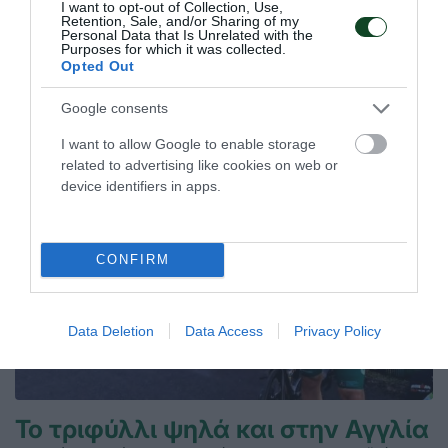
I want to opt-out of Collection, Use,
Lake Triathlon!
Retention, Sale, and/or Sharing of my
Personal Data that Is Unrelated with the
Ο Πάρης Γρηγοριάδης ολοκλήρωσε τον απαιτητικό αγώνα
Purposes for which it was collected.
στο Dorney Lake Events – Run & Triathlon.
Opted Out
Google consents
15.07.2026
ΤΡΙΑΘΛΟ
I want to allow Google to enable storage
related to advertising like cookies on web or
device identifiers in apps.
CONFIRM
Data Deletion
Data Access
Privacy Policy
Το τριφύλλι ψηλά και στην Αγγλία