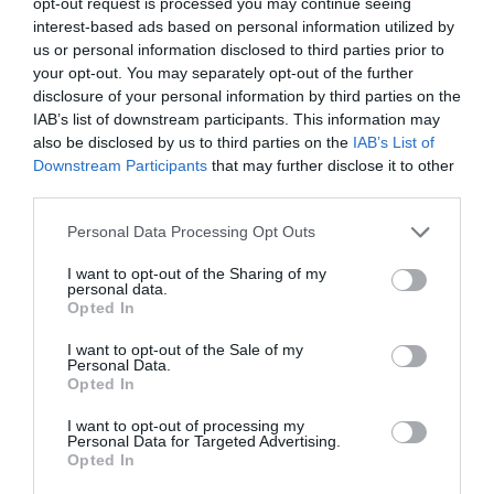
opt-out request is processed you may continue seeing
interest-based ads based on personal information utilized by
us or personal information disclosed to third parties prior to
your opt-out. You may separately opt-out of the further
disclosure of your personal information by third parties on the
IAB’s list of downstream participants. This information may
ΤΡΙΑΘΛΟ
also be disclosed by us to third parties on the
IAB’s List of
Downstream Participants
that may further disclose it to other
third parties.
Please note that this website/app uses one or more Google
Personal Data Processing Opt Outs
services and may gather and store information including but
not limited to your visit or usage behaviour. You may click to
I want to opt-out of the Sharing of my
personal data.
grant or deny consent to Google and its third-party tags to
Opted In
use your data for below specified purposes in below Google
consent section.
I want to opt-out of the Sale of my
Personal Data.
Opted In
I want to opt-out of processing my
Personal Data for Targeted Advertising.
Opted In
Πράσινη παρουσία και στο Dorney