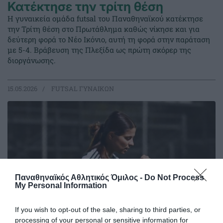
Κατέκτησε την τρίτη θέση
Η γυναικεία ομάδα futsal του Παναθηναϊκού κατέκτησε
την Τρίτη θέση στο Πρωτάθλημα καθώς νίκησε και για
δεύτερη φορά το Νέο Ικόνιο, αυτή τη φορά στην παράταση
με 5-4. Βράβευση της Πλεξίδα ως πρώτη σκόρερ της
διοργάνωσης.
15.05.2026
FUTSAL ΓΥΝΑΙΚΩΝ
Παναθηναϊκός Αθλητικός Όμιλος -
Do Not Process
My Personal Information
If you wish to opt-out of the sale, sharing to third parties, or
processing of your personal or sensitive information for