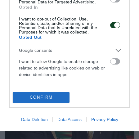
Personal Data for Targeted Advertising.
Καρπενήσι – Παναθηναϊκός 4-2
Opted In
Ο Παναθηναϊκός γνώρισε την εκτός έδρας ήττα στην
I want to opt-out of Collection, Use,
παράταση με 4-2 (1-1 κ.δ.) από το Καρπενήσι στον δεύτερο
Retention, Sale, and/or Sharing of my
Personal Data that Is Unrelated with the
ημιτελικό του πρωταθλήματος futsal γυναικών.
Purposes for which it was collected.
Opted Out
02.05.2026
FUTSAL ΓΥΝΑΙΚΩΝ
Google consents
I want to allow Google to enable storage
related to advertising like cookies on web or
ΤΕΛΕΥΤΑΙΑ ΝΕΑ
device identifiers in apps.
CONFIRM
Data Deletion
Data Access
Privacy Policy