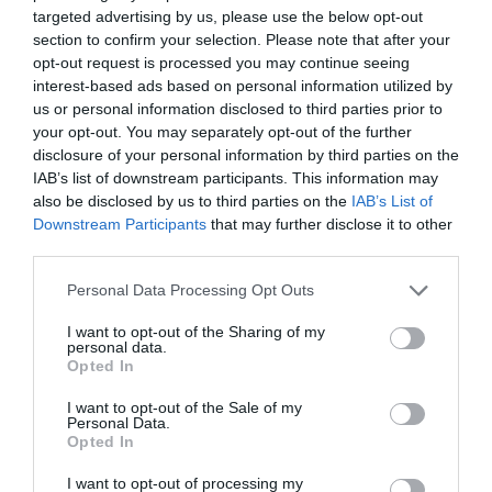
targeted advertising by us, please use the below opt-out
Για την τρίτη θέση
section to confirm your selection. Please note that after your
opt-out request is processed you may continue seeing
Ο Παναθηναϊκός νίκησε με 6-0 το Νέο Ικόνιο στον πρώτο
interest-based ads based on personal information utilized by
αγώνα για τις θέσεις 3-4 του πρωταθλήματος futsal
us or personal information disclosed to third parties prior to
γυναικών.
your opt-out. You may separately opt-out of the further
disclosure of your personal information by third parties on the
IAB’s list of downstream participants. This information may
06.05.2026
FUTSAL ΓΥΝΑΙΚΩΝ
also be disclosed by us to third parties on the
IAB’s List of
Downstream Participants
that may further disclose it to other
third parties.
Please note that this website/app uses one or more Google
Personal Data Processing Opt Outs
services and may gather and store information including but
not limited to your visit or usage behaviour. You may click to
I want to opt-out of the Sharing of my
personal data.
grant or deny consent to Google and its third-party tags to
Opted In
use your data for below specified purposes in below Google
consent section.
I want to opt-out of the Sale of my
Personal Data.
Opted In
I want to opt-out of processing my