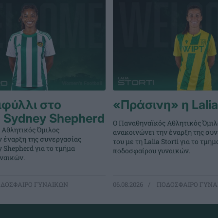
ιφύλλι στο
«Πράσινη» η Lalia 
 Sydney Shepherd
Ο Παναθηναϊκός Αθλητικός Όμιλ
 Αθλητικός Όμιλος
ανακοινώνει την έναρξη της συ
ν έναρξη της συνεργασίας
του με τη Lalia Storti για το τμήμ
y Shepherd για το τμήμα
ποδοσφαίρου γυναικών.
ναικών.
ΔΟΣΦΑΙΡΟ ΓΥΝΑΙΚΩΝ
06.08.2026
ΠΟΔΟΣΦΑΙΡΟ ΓΥΝΑ