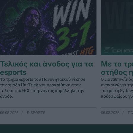
Τελικός και άνοδος για τα
Με το τρ
esports
στήθος η
Το τμήμα esports του Παναθηναϊκού νίκησε
Ο Παναθηναϊκός
την ομάδα HatTrick και προκρίθηκε στον
ανακοινώνει τη
τελικό του HCC παίρνοντας παράλληλα την
του με τη Sydne
άνοδο.
ποδοσφαίρου γυ
06.08.2026
E-SPORTS
06.08.2026
ΠΟ