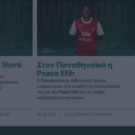
Storti
Στον Παναθηναϊκό η
Peace Efih
ος
Ο Παναθηναϊκός Αθλητικός Όμιλος
νεργασίας
ανακοινώνει την έναρξη της συνεργασίας
α
του με την Peace Efih για το τμήμα
ποδοσφαίρου γυναικών.
ΙΚΩΝ
06.08.2026
ΠΟΔΟΣΦΑΙΡΟ ΓΥΝΑΙΚΩΝ