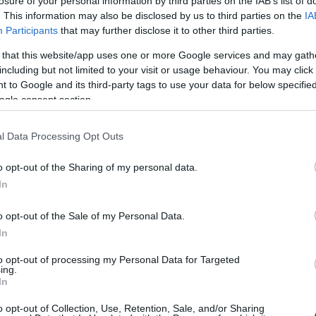
losure of your personal information by third parties on the IAB’s list of
ίδη 1-3 (11-7, 5-11, 9-11, 8-11)
. This information may also be disclosed by us to third parties on the
IA
Participants
that may further disclose it to other third parties.
λιου 1-3 (10-12, 11-5, 5-11, 10-12)
 that this website/app uses one or more Google services and may gath
including but not limited to your visit or usage behaviour. You may click 
 to Google and its third-party tags to use your data for below specifi
ogle consent section.
l Data Processing Opt Outs
ΩΝ
o opt-out of the Sharing of my personal data.
In
o opt-out of the Sale of my Personal Data.
In
to opt-out of processing my Personal Data for Targeted
ing.
In
o opt-out of Collection, Use, Retention, Sale, and/or Sharing