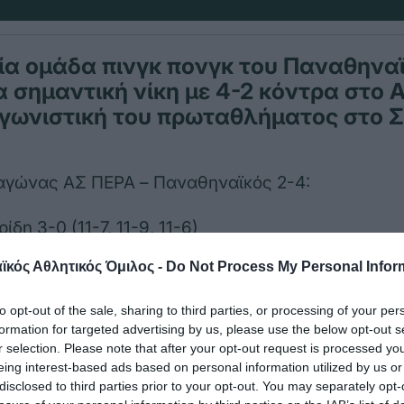
ία ομάδα πινγκ πονγκ του Παναθηνα
α σημαντική νίκη με 4-2 κόντρα στο 
αγωνιστική του πρωταθλήματος στο 
 αγώνας ΑΣ ΠΕΡΑ – Παναθηναϊκός 2-4:
ίδη 3-0 (11-7, 11-9, 11-6)
κός Αθλητικός Όμιλος -
Do Not Process My Personal Infor
φάντ 0-3 (4-11, 4-11, 6-11)
to opt-out of the sale, sharing to third parties, or processing of your per
ιου 2-3 (8-11, 11-5, 11-9, 5-11, 5-11)
formation for targeted advertising by us, please use the below opt-out s
r selection. Please note that after your opt-out request is processed y
ντ 3-2 (10-12, 12-10, 7-11, 11-6, 11-6)
eing interest-based ads based on personal information utilized by us or
disclosed to third parties prior to your opt-out. You may separately opt-