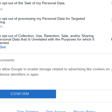
16-10, 21-13, 25-14
o opt-out of the Sale of my Personal Data.
In
1-16, 13-21, 18-25
6-11, 21-11, 25-14
to opt-out of processing my Personal Data for Targeted
ing.
In
ης Ελλάδας προήλθαν από 3 άσσους, 51 επιθέσεις,
o opt-out of Collection, Use, Retention, Sale, and/or Sharing
πάλων και της Αυστρίας προήλθαν από 3 άσσους,
ersonal Data that Is Unrelated with the Purposes for which it
lected.
 μπλοκ και 20 λάθη αντιπάλων.
Out
5-19, 25-14, 18-25, 25-14) σε 105′
consents
o allow Google to enable storage related to advertising like cookies on
στολος Οικονόμου):
Τσιόγκα 3 (1/6 επ., 2 μπλοκ)
evice identifiers in apps.
μπλοκ), Κωνσταντινίδου (2/3 επ., 1 άσσος, 2 μπλοκ
, 1 άσσος, 1 μπλοκ, 43% υπ. – 14% άριστες), Μπακ
μπλοκ, 55% υπ. – 35% άριστες), Ανθούλη 23 (19/44 
CONFIRM
ρτακιανού (λ, 58% υπ. – 33% άριστες), Ξανθοπούλ
 επ., 1 μπλοκ, 43% υπ. – 21% άριστες), Καρακάση 
Data Deletion
Data Access
Privacy Policy