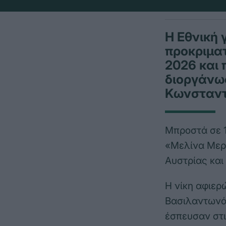
Η Εθνική 
προκριμα
2026 και 
διοργάνωσ
Κωνσταντ
Μπροστά σε 1
«Μελίνα Μερκ
Αυστρίας και
Η νίκη αφιερ
Βασιλαντωνάκ
έσπευσαν στι