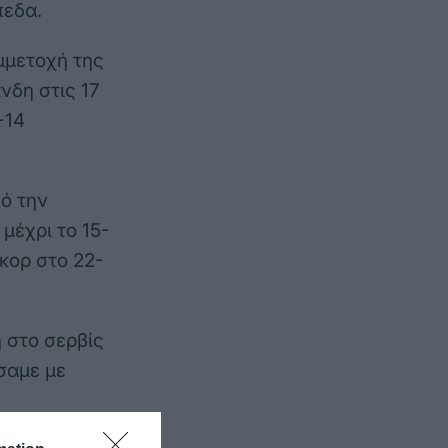
πεδα.
μμετοχή της
νδη στις 17
-14
ό την
μέχρι το 15-
σκορ στο 22-
η στο σερβίς
ήσαμε με