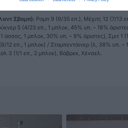
, Τικμανίδου 1 (1 μπλοκ).
λαντ Σβαμπ):
Ραμπ 9 (9/35 επ.), Μέχιτς 12 (7/13 ε
ύκνερ 5 (4/23 επ., 1 μπλοκ, 45% υπ. – 18% άριστε
, 1 άσσος, 1 μπλοκ, 30% υπ. – 9% άριστες), Σμιτ 1 (
(6/12 επ., 1 μπλοκ) / Σταμπεντάινερ (λ, 38% υπ. –
σλ 3 (1/1 επ., 2 μπλοκ), Βάβρεκ, Χένσελ.