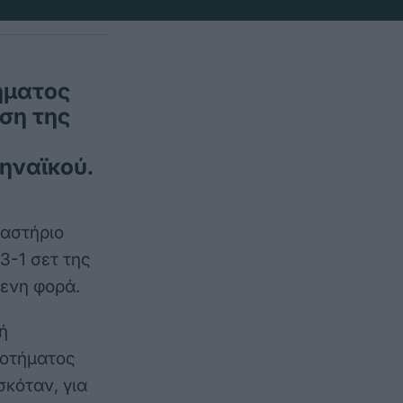
ήματος
ση της
ηναϊκού.
ναστήριο
3-1 σετ της
μενη φορά.
ή
ροτήματος
σκόταν, για