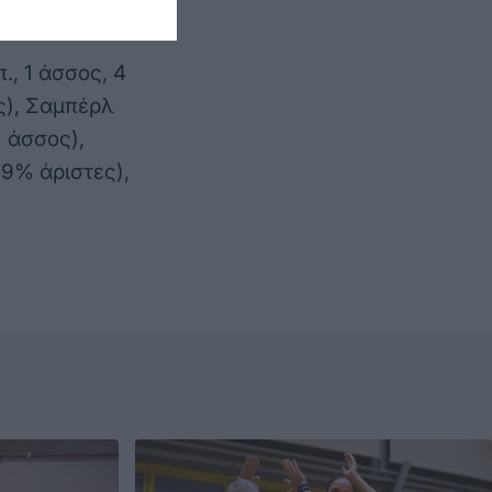
π., 1 άσσος, 4
ς), Σαμπέρλ
1 άσσος),
 19% άριστες),