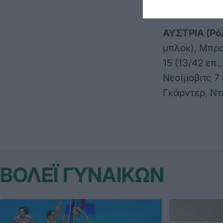
Παπαγεωργίου
ΑΥΣΤΡΙΑ (Ρό
μπλοκ), Μπρο
15 (13/42 επ.
Νεσίμοβιτς 7 
Γκάρντερ, Ντι
ΒΟΛΕΪ ΓΥΝΑΙΚΩΝ