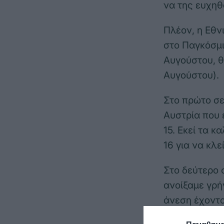
να της ευχηθ
Πλέον, η Εθν
στο Παγκόσμι
Αυγούστου, θ
Αυγούστου).
Στο πρώτο σε
Αυστρία που 
15. Εκεί τα 
16 για να κλε
Στο δεύτερο 
ανοίξαμε γρή
άνεση έχοντα