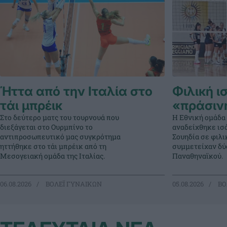
Ήττα από την Ιταλία στο
Φιλική ι
τάι μπρέικ
«πράσιν
Στο δεύτερο ματς του τουρνουά που
Η Εθνική ομάδα
διεξάγεται στο Ουρμπίνο το
αναδείχθηκε ισό
αντιπροσωπευτικό μας συγκρότημα
Σουηδία σε φιλ
ηττήθηκε στο τάι μπρέικ από τη
συμμετείχαν δύο
Μεσογειακή ομάδα της Ιταλίας.
Παναθηναϊκού.
06.08.2026
ΒΟΛΕΪ ΓΥΝΑΙΚΩΝ
05.08.2026
ΒΟ