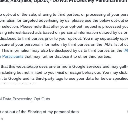
υ στο γ’ σετ τράβηξε στον πάγκο Στράντζαλη, Κω
κός Αθλητικός Όμιλος -
Do Not Process My Personal Infor
ία να εκμεταλλεύεται το νωθρό μας ξεκίνημα και 
to opt-out of the sale, sharing to third parties, or processing of your per
αφορές (0-3, 1-6, 4-8, 7-11) και στο 11-12 εκμετα
formation for targeted advertising by us, please use the below opt-out s
λακ άουτ της γαλανόλευκης έφτασε στο 11-19 και 
r selection. Please note that after your opt-out request is processed y
eing interest-based ads based on personal information utilized by us or
μείωσε σε 17-22 αλλά η Αυστρία μείωσε σε 2-1 με
disclosed to third parties prior to your opt-out. You may separately opt-
losure of your personal information by third parties on the IAB’s list of
Ελλάδα ξεκίνησε με σερί 4-0 με σέρβερ την Τσιόγκ
. This information may also be disclosed by us to third parties on the
IA
Participants
that may further disclose it to other third parties.
Ανθούλη, αναγκάζοντας τις Αυστριακές να καλέσ
ς τάιμ άουτ. Η Αυστρία μείωσε σε 7-6 αλλά δύο επ
 that this website/app uses one or more Google services and may gath
including but not limited to your visit or usage behaviour. You may click 
το μονό μπλοκ της Μπάκα έφεραν την διαφορά ξα
 to Google and its third-party tags to use your data for below specifi
θούλη συνέχισε να κάνει την διαφορά και με άσσο 
ogle consent section.
ορ έγινε 20-11, για να τελειώσει το σετ με 25-14 
l Data Processing Opt Outs
o opt-out of the Sharing of my personal data.
In
6-15, 21-16, 25-19