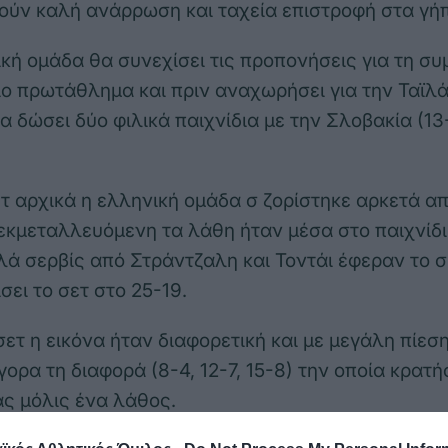
ούν καλή ανάρρωση και ταχεία επιστροφή στα γή
ική ομάδα θα συνεχίσει τις προπονήσεις για τη συ
ο πρωτάθλημα και πριν αναχωρήσει για την Ταϊλά
α δώσει δύο φιλικά παιχνίδια με την Σλοβακία (13
τ αρχικά η ελληνική ομάδα σ ζορίστηκε αρκετά απ
εκμεταλλευόμενη τα λάθη ήταν μέσα στο παιχνίδι 
καλά σερβίς από Στράντζαλη και Τοντάι έφεραν το 
ίσει το σετ στο 25-19.
σετ η εικόνα ήταν διαφορετική και με μεγάλη πίεσ
γορα τη διαφορά (8-4, 12-7, 15-8) την οποία κρατ
ς μόλις ένα λάθος.