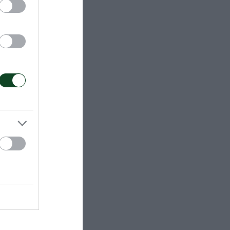
 17 μπλοκ και
 40
, Τοντάι 12
), Στράντζαλη
οδήμου 10
επ., 1 άσσος,
ου (λ),
1 (1 μπλοκ),