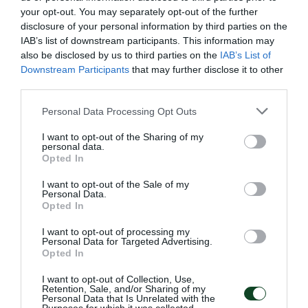
09.06.2026
ΠΙΝΓΚ ΠΟΝΓΚ ΑΝΔΡΩΝ
your opt-out. You may separately opt-out of the further
disclosure of your personal information by third parties on the
IAB’s list of downstream participants. This information may
also be disclosed by us to third parties on the
IAB’s List of
Downstream Participants
that may further disclose it to other
third parties.
Please note that this website/app uses one or more Google
Personal Data Processing Opt Outs
services and may gather and store information including but
not limited to your visit or usage behaviour. You may click to
I want to opt-out of the Sharing of my
personal data.
grant or deny consent to Google and its third-party tags to
Opted In
use your data for below specified purposes in below Google
consent section.
I want to opt-out of the Sale of my
Personal Data.
Opted In
Με Μάκρα και τη νέα χρονιά!
Ο Παναθηναϊκός Αθλητικός Όμιλος ανακοινώνει την
I want to opt-out of processing my
Personal Data for Targeted Advertising.
έναρξη της συνεργασίας του με τον προπονητή της
Opted In
ανδρικής ομάδας πινγκ πονγκ Λευτέρη Μάκρα.
I want to opt-out of Collection, Use,
Retention, Sale, and/or Sharing of my
29.05.2026
ΠΙΝΓΚ ΠΟΝΓΚ ΑΝΔΡΩΝ
Personal Data that Is Unrelated with the