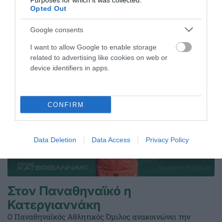
Purposes for which it was collected.
Opted Out
Google consents
ΤΕΛΕΥΤΑΙΑ ΝΕΑ
I want to allow Google to enable storage
related to advertising like cookies on web or
device identifiers in apps.
CONFIRM
Data Deletion
Data Access
Privacy Policy
Στον Παναθηναϊκό η
Κατεργιαννάκη
Ο Παναθηναϊκός Αθλητικός Όμιλος ανακοινώνει την