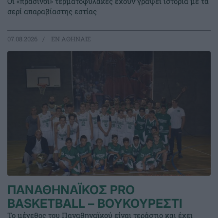
Οι «πράσινοι» τερματοφύλακες έχουν γράψει ιστορία με τα
σερί απαραβίαστης εστίας
07.08.2026
EΝ ΑΘΗΝΑΙΣ
ΠΑΝΑΘΗΝΑΪΚΟΣ PRO
BASKETBALL – ΒΟΥΚΟΥΡΕΣΤΙ
Το μέγεθος του Παναθηναϊκού είναι τεράστιο και έχει