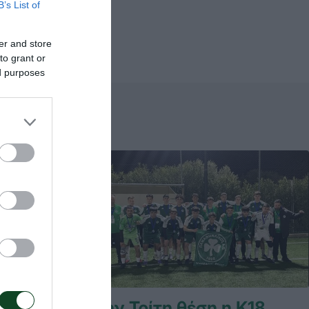
B’s List of
er and store
to grant or
ed purposes
κυπέλλου
Στην Τρίτη θέση η Κ18