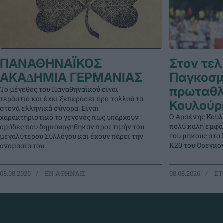
ΠΑΝΑΘΗΝΑΪΚΟΣ
Στον τελ
ΑΚΑ∆ΗΜΙΑ ΓΕΡΜΑΝΙΑΣ
Παγκοσμ
πρωταθλ
Το μέγεθος του Παναθηναϊκού είναι
τεράστιο και έχει ξεπεράσει προ πολλού τα
Κουλούρ
στενά ελληνικά σύνορα. Είναι
Ο Αρσένης Κουλ
χαρακτηριστικό το γεγονός πως υπάρχουν
πολύ καλή εμφά
ομάδες που δημιουργήθηκαν προς τιμήν του
του μήκους στο
μεγαλύτερου Συλλόγου και έχουν πάρει την
Κ20 του Όρεγκον
ονομασία του.
08.08.2026
EΝ ΑΘΗΝΑΙΣ
08.08.2026
ΣΤ