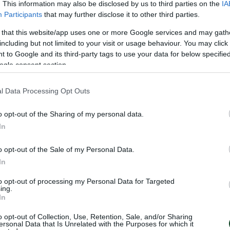
κευής
. This information may also be disclosed by us to third parties on the
IA
Participants
that may further disclose it to other third parties.
 that this website/app uses one or more Google services and may gath
including but not limited to your visit or usage behaviour. You may click 
 to Google and its third-party tags to use your data for below specifi
ogle consent section.
ΝΔΡΩΝ
l Data Processing Opt Outs
o opt-out of the Sharing of my personal data.
In
o opt-out of the Sale of my Personal Data.
In
to opt-out of processing my Personal Data for Targeted
ing.
In
o opt-out of Collection, Use, Retention, Sale, and/or Sharing
ersonal Data that Is Unrelated with the Purposes for which it
ύχος Ελλάδας ο
Στον τελικό του 