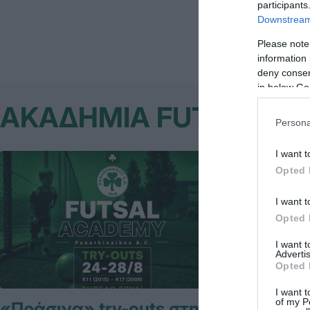
Αγίας Παρασ
participants
Downstream 
Please note
information 
deny consent
in below Go
ΑΚΑΔΗΜΙΑ FUTSAL Α
Persona
I want t
Opted 
I want t
Opted 
I want 
Advertis
Opted 
I want t
of my P
«Πράσινα» try-outs στην
Κυπελλο