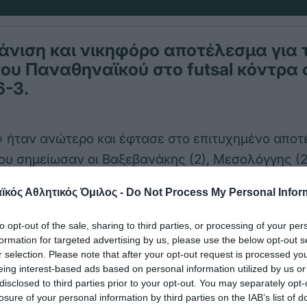
νιση και νικηφόρο αποτέλεσμα για 
ου Παναθηναϊκού στο futsal κόντρα 
6-3.
» ήταν ανώτερο και έφτασε στο επιτυχημένο απο
ου σημείωσαν οι Βαξεβανάκης (2), Μεσολόγγης (2
κός Αθλητικός Όμιλος -
Do Not Process My Personal Infor
 (Συντζανάκης): Ευθυμίου, Σιούρας, Μεσολόγγης
to opt-out of the sale, sharing to third parties, or processing of your per
ολόγγης, Κικιρίκος, Τσαρτσαμπαλίδης, Χέλμης, 
formation for targeted advertising by us, please use the below opt-out s
ισνιέφσκι, Παπαζωγράφος και Φλόκης.
r selection. Please note that after your opt-out request is processed y
eing interest-based ads based on personal information utilized by us or
disclosed to third parties prior to your opt-out. You may separately opt-
κε με 5-3 από τον Πήγασο όπως και η Κ15 από τη
losure of your personal information by third parties on the IAB’s list of