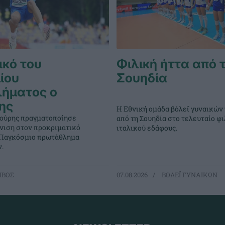
ικό του
Φιλική ήττα από 
ίου
Σουηδία
ήματος ο
ης
Η Εθνική ομάδα βόλεϊ γυναικών
ούρης πραγματοποίησε
από τη Σουηδία στο τελευταίο φι
νιση στον προκριματικό
ιταλικού εδάφους.
 Παγκόσμιο πρωτάθλημα
.
ΙΒΟΣ
07.08.2026
ΒΟΛΕΪ ΓΥΝΑΙΚΩΝ