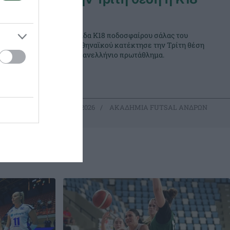
Η ομάδα Κ18 ποδοσφαίρου σάλας του
Παναθηναϊκού κατέκτησε την Τρίτη θέση
ριο της για
στο Πανελλήνιο πρωτάθλημα.
ς.
L ΑΝΔΡΩΝ
22.03.2026
ΑΚΑΔΗΜΙΑ FUTSAL ΑΝΔΡΩΝ