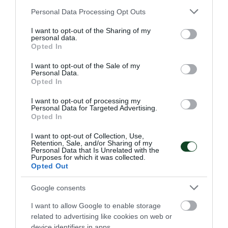
Μικτή Αυστραλίας
Please note that this website/app uses one or more Google
Personal Data Processing Opt Outs
Ένα ιδιαίτερο φιλικό παιχνίδι futsal έδωσε η Κ17 του
services and may gather and store information including but
Παναθηναϊκού κόντρα στη Μικτή Αυστραλίας.
not limited to your visit or usage behaviour. You may click to
I want to opt-out of the Sharing of my
personal data.
grant or deny consent to Google and its third-party tags to
Opted In
use your data for below specified purposes in below Google
18.10.2025
ΑΚΑΔΗΜΙΑ FUTSAL ΓΥΝΑΙΚΩΝ
consent section.
I want to opt-out of the Sale of my
Personal Data.
Opted In
ΤΕΛΕΥΤΑΙΑ ΝΕΑ
I want to opt-out of processing my
Personal Data for Targeted Advertising.
Opted In
I want to opt-out of Collection, Use,
Retention, Sale, and/or Sharing of my
Personal Data that Is Unrelated with the
Purposes for which it was collected.
Opted Out
Google consents
I want to allow Google to enable storage
related to advertising like cookies on web or
device identifiers in apps.