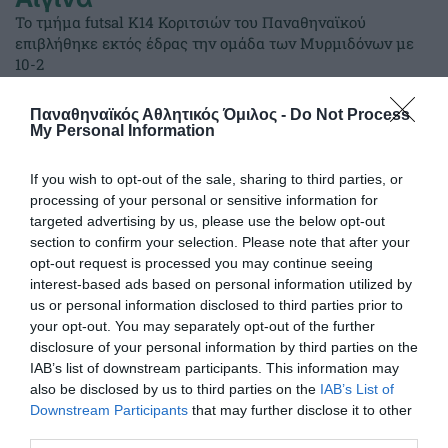
Το τμήμα futsal K14 Κοριτσιών του Παναθηναϊκού
επιβλήθηκε εκτός έδρας την ομάδα των Μυρμιδόνων με
10-2
Παναθηναϊκός Αθλητικός Όμιλος -
Do Not Process
21.12.2025
ΑΚΑΔΗΜΙΑ FUTSAL ΓΥΝΑΙΚΩΝ
My Personal Information
If you wish to opt-out of the sale, sharing to third parties, or
processing of your personal or sensitive information for
targeted advertising by us, please use the below opt-out
section to confirm your selection. Please note that after your
opt-out request is processed you may continue seeing
interest-based ads based on personal information utilized by
us or personal information disclosed to third parties prior to
your opt-out. You may separately opt-out of the further
disclosure of your personal information by third parties on the
IAB’s list of downstream participants. This information may
also be disclosed by us to third parties on the
IAB’s List of
Downstream Participants
that may further disclose it to other
Φιλικές εμπειρίες κόντρα στη
third parties.