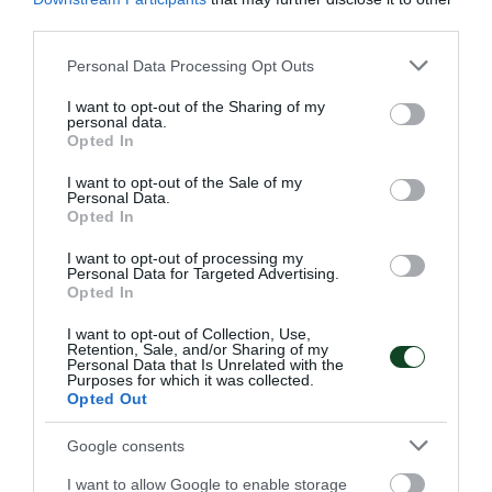
third parties.
Please note that this website/app uses one or more Google
Πρωταθλητής Ελλάδας ο
Personal Data Processing Opt Outs
services and may gather and store information including but
Παναθηναϊκός!
not limited to your visit or usage behaviour. You may click to
I want to opt-out of the Sharing of my
personal data.
Ο Σύλλογος αναδείχτηκε πρωταθλητής Ελλάδας στο
grant or deny consent to Google and its third-party tags to
Opted In
ποδόσφαιρο ακρωτηριασμένων καθώς επικράτησε στον
use your data for below specified purposes in below Google
τελικό στη Λάρισα με 1-0 κόντρα στον Ηρόδικο.-Αυτός ήταν
consent section.
I want to opt-out of the Sale of my
ο 1853ος τίτλος για το «τριφύλλι»!
Personal Data.
Opted In
I want to opt-out of processing my
06.06.2026
ΠΟΔΟΣΦΑΙΡΟ ΑΚΡΩΤΗΡΙΑΣΜΕΝΩΝ
Personal Data for Targeted Advertising.
Opted In
I want to opt-out of Collection, Use,
ΤΕΛΕΥΤΑΙΑ ΝΕΑ
Retention, Sale, and/or Sharing of my
Personal Data that Is Unrelated with the
Purposes for which it was collected.
Opted Out
Google consents
I want to allow Google to enable storage