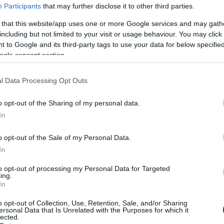
Participants
that may further disclose it to other third parties.
 that this website/app uses one or more Google services and may gath
including but not limited to your visit or usage behaviour. You may click 
 to Google and its third-party tags to use your data for below specifi
ogle consent section.
l Data Processing Opt Outs
o opt-out of the Sharing of my personal data.
In
o opt-out of the Sale of my Personal Data.
In
to opt-out of processing my Personal Data for Targeted
ing.
In
o opt-out of Collection, Use, Retention, Sale, and/or Sharing
ersonal Data that Is Unrelated with the Purposes for which it
η της Allwyn
Η κλήρωση της
lected.