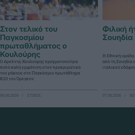
Στον τελικό του
Φιλική ή
Παγκοσμίου
Σουηδία
πρωταθλήματος ο
Κουλούρης
Η Εθνική ομάδα
Ο Αρσένης Κουλούρης πραγματοποίησε
από τη Σουηδία 
πολύ καλή εμφάνιση στον προκριματικό
ιταλικού εδάφου
του μήκους στο Παγκόσμιο πρωτάθλημα
Κ20 του Όρεγκον.
08.08.2026
ΣΤΙΒΟΣ
07.08.2026
ΒΟ