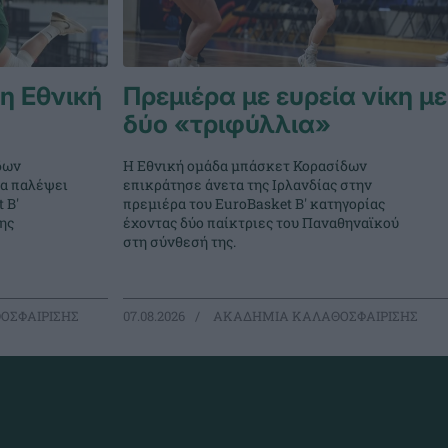
 η Εθνική
Πρεμιέρα με ευρεία νίκη με
δύο «τριφύλλια»
δων
Η Εθνική ομάδα μπάσκετ Κορασίδων
θα παλέψει
επικράτησε άνετα της Ιρλανδίας στην
 Β'
πρεμιέρα του EuroBasket Β' κατηγορίας
ης
έχοντας δύο παίκτριες του Παναθηναϊκού
στη σύνθεσή της.
ΟΣΦΑΙΡΙΣΗΣ
07.08.2026
ΑΚΑΔΗΜΙΑ ΚΑΛΑΘΟΣΦΑΙΡΙΣΗΣ