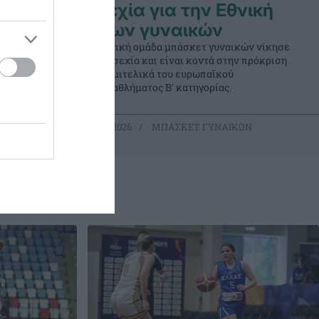
en
Τσεχία για την Εθνική
Νέων γυναικών
τι του για
Η Εθνική ομάδα μπάσκετ γυναικών νίκησε
την Τσεχία και είναι κοντά στην πρόκριση
στα ημιτελικά του ευρωπαϊκού
πρωταθλήματος Β' κατηγορίας.
ΩΝ
08.07.2026
ΜΠΑΣΚΕΤ ΓΥΝΑΙΚΩΝ