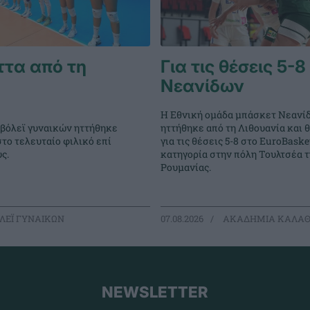
ττα από τη
Για τις θέσεις 5-8
Νεανίδων
Η Εθνική ομάδα μπάσκετ Νεανί
 βόλεϊ γυναικών ηττήθηκε
ηττήθηκε από τη Λιθουανία και 
στο τελευταίο φιλικό επί
για τις θέσεις 5-8 στο EuroBasket
ς.
κατηγορία στην πόλη Τουλτσέα τ
Ρουμανίας.
ΛΕΪ ΓΥΝΑΙΚΩΝ
07.08.2026
ΑΚΑΔΗΜΙΑ ΚΑΛΑΘ
NEWSLETTER