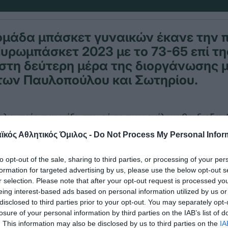
ομάδα μπάσκετ γυναικών έκανε την 
Ευρωμπάσκετ 2023 με το 73-65 επί τη
στη δεύτερη μέρα της διοργάνωσης μ
των Παυλοπούλου και Σωτηρίου.
 τελευταίο παιχνίδι στη φάση των ομίλων θα διεξαχ
 απέναντι στην Ισπανία.
κός Αθλητικός Όμιλος -
Do Not Process My Personal Infor
όρσμπεργκ (Δανία), Προτς (Πολωνία), Νταρά (Γαλλ
to opt-out of the sale, sharing to third parties, or processing of your per
formation for targeted advertising by us, please use the below opt-out s
r selection. Please note that after your opt-out request is processed y
3-17, 32-34, 56-47, 73-65
eing interest-based ads based on personal information utilized by us or
disclosed to third parties prior to your opt-out. You may separately opt-
ς): Χριστινάκη 11 (12ρ.. 1τρ.), Φασούλα 22 (11ρ.)
losure of your personal information by third parties on the IAB’s list of
μπρου 7, Τσινέκε 9, Παυλοπούλου 2, Σωτηρίου, Στ
. This information may also be disclosed by us to third parties on the
IA