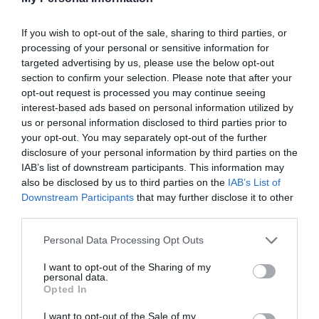
If you wish to opt-out of the sale, sharing to third parties, or
processing of your personal or sensitive information for
targeted advertising by us, please use the below opt-out
section to confirm your selection. Please note that after your
opt-out request is processed you may continue seeing
interest-based ads based on personal information utilized by
Εγγραφές στην ακαδημία
us or personal information disclosed to third parties prior to
your opt-out. You may separately opt-out of the further
μπάσκετ του Παναθηναϊκού 2026-
disclosure of your personal information by third parties on the
27
IAB’s list of downstream participants. This information may
Η νέα αγωνιστική σεζόν πλησιάζει και η Ακαδημία του
also be disclosed by us to third parties on the
IAB’s List of
Παναθηναϊκού στη Λεωφόρο ανοίγει τις πόρτες της για
Downstream Participants
that may further disclose it to other
ακόμα μια επιτυχημένη μπασκετική χρονιά!
third parties.
Please note that this website/app uses one or more Google
Personal Data Processing Opt Outs
23.07.2026
ΑΚΑΔΗΜΙΑ ΚΑΛΑΘΟΣΦΑΙΡΙΣΗΣ
services and may gather and store information including but
not limited to your visit or usage behaviour. You may click to
I want to opt-out of the Sharing of my
personal data.
grant or deny consent to Google and its third-party tags to
Opted In
use your data for below specified purposes in below Google
consent section.
I want to opt-out of the Sale of my