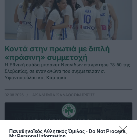
Κοντά στην πρωτιά με διπλή
«πράσινη» συμμετοχή
Η Εθνική ομάδα μπάσκετ Νεανίδων επικράτησε 78-60 της
Σλοβακίας, σε έναν αγώνα που συμμετείχαν οι
Υφαντοπούλου και Καμπακά.
02.08.2026
ΑΚΑΔΗΜΙΑ ΚΑΛΑΘΟΣΦΑΙΡΙΣΗΣ
Παναθηναϊκός Αθλητικός Όμιλος -
Do Not Process
My Personal Information