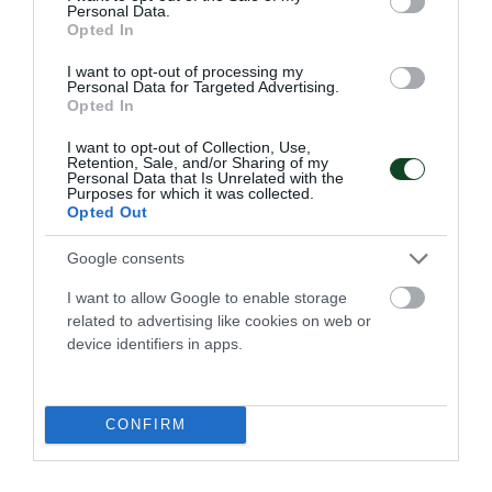
Personal Data.
Opted In
I want to opt-out of processing my
Personal Data for Targeted Advertising.
Opted In
I want to opt-out of Collection, Use,
Retention, Sale, and/or Sharing of my
Personal Data that Is Unrelated with the
Purposes for which it was collected.
Opted Out
Δύο στα δύο η Εθνική Νέων
γυναικών
Google consents
Η Εθνική ομάδα μπάσκετ Νέων γυναικών πανηγύρισε τη
I want to allow Google to enable storage
δεύτερη νίκη στο ευρωπαϊκό πρωτάθλημα δεύτερης
related to advertising like cookies on web or
κατηγορίας.
device identifiers in apps.
05.07.2026
ΑΚΑΔΗΜΙΑ ΚΑΛΑΘΟΣΦΑΙΡΙΣΗΣ
CONFIRM
ΤΕΛΕΥΤΑΙΑ ΝΕΑ