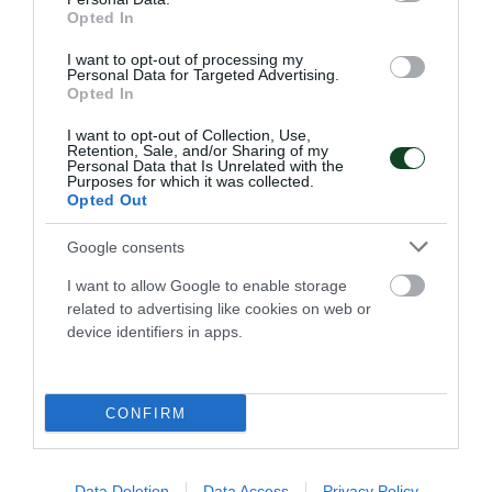
Opted In
I want to opt-out of processing my
Personal Data for Targeted Advertising.
Opted In
I want to opt-out of Collection, Use,
Retention, Sale, and/or Sharing of my
Personal Data that Is Unrelated with the
Purposes for which it was collected.
Opted Out
Google consents
Πρώτο το τριφύλλι και στα
I want to allow Google to enable storage
Βαλκάνια με Αγγελοκωστόπουλο
related to advertising like cookies on web or
Στο Βέλινγκραντ, ανάμεσα στις φημισμένες ιαματικές
device identifiers in apps.
πηγές και τον μαγευτικό συνδυασμό βουνών και δασών, ο
Δημήτρης Αγγελοκωστόπουλος ύψωσε την πράσινη σημαία
στην κορυφή.
CONFIRM
21.06.2026
ΠΟΔΗΛΑΣΙΑ
Data Deletion
Data Access
Privacy Policy