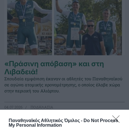
«Πράσινη απόβαση» και στη
Λιβαδειά!
Σπουδαία εμφάνιση έκαναν οι αθλητές του Παναθηναϊκού
σε αγώνα ατομικής χρονομέτρησης, ο οποίος έλαβε χώρα
στην περιοχή του Αλιάρτου.
04.07.2026
ΠΟΔΗΛΑΣΙΑ
Παναθηναϊκός Αθλητικός Όμιλος -
Do Not Process
My Personal Information