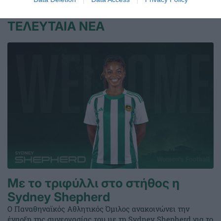
ΤΕΛΕΥΤΑΙΑ ΝΕΑ
Με το τριφύλλι στο στήθος η
Sydney Shepherd
Ο Παναθηναϊκός Αθλητικός Όμιλος ανακοινώνει την
έναρξη της συνεργασίας του με τη Sydney Shepherd για το