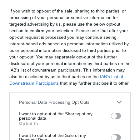
If you wish to opt-out of the sale, sharing to third parties, or
processing of your personal or sensitive information for
targeted advertising by us, please use the below opt-out
section to confirm your selection. Please note that after your
opt-out request is processed you may continue seeing
interest-based ads based on personal information utilized by
us or personal information disclosed to third parties prior to
your opt-out. You may separately opt-out of the further
disclosure of your personal information by third parties on the
IAB’s list of downstream participants. This information may
Στο βάθρο του Πανελληνίου
also be disclosed by us to third parties on the
IAB’s List of
πρωταθλήματος ο Καφρίτσας
Downstream Participants
that may further disclose it to other
Μεγάλη επιτυχία για το τριφύλλι στην Πύλη Τρικάλων,
third parties.
όπου πραγματοποιήθηκε με απόλυτη επιτυχία ο
Please note that this website/app uses one or more Google
απαιτητικός αγώνας της Ατομικής Χρονομέτρησης.
Personal Data Processing Opt Outs
services and may gather and store information including but
not limited to your visit or usage behaviour. You may click to
I want to opt-out of the Sharing of my
personal data.
26.06.2026
ΠΟΔΗΛΑΣΙΑ
grant or deny consent to Google and its third-party tags to
Opted In
use your data for below specified purposes in below Google
consent section.
I want to opt-out of the Sale of my
Personal Data.