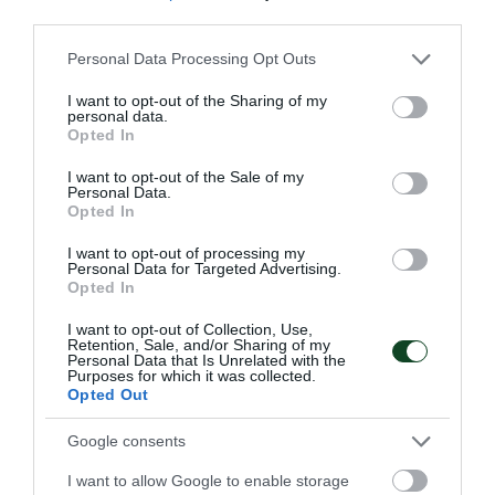
third parties.
Αξιόμαχος ο Κουτσοθανάσης
Please note that this website/app uses one or more Google
Personal Data Processing Opt Outs
services and may gather and store information including but
Ο Παναθηναϊκός εκπροσωπήθηκε στο Πανελλήνιο
not limited to your visit or usage behaviour. You may click to
I want to opt-out of the Sharing of my
πρωτάθλημα πάλης 20 που έγινε στις Σέρρες, με τον
personal data.
grant or deny consent to Google and its third-party tags to
Γιώργο Κουτσοθανάση.
Opted In
use your data for below specified purposes in below Google
consent section.
I want to opt-out of the Sale of my
05.04.2026
ΑΚΑΔΗΜΙΑ ΠΑΛΗΣ
Personal Data.
Opted In
I want to opt-out of processing my
Personal Data for Targeted Advertising.
ΤΕΛΕΥΤΑΙΑ ΝΕΑ
Opted In
I want to opt-out of Collection, Use,
Retention, Sale, and/or Sharing of my
Personal Data that Is Unrelated with the
Purposes for which it was collected.
Opted Out
Google consents
I want to allow Google to enable storage