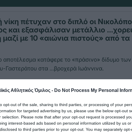
 νίκη πέτυχαν στο διπλό οι Νικολόπ
ος και εξασφάλισαν μετάλλιο …χορε
 μαζί με 10 «αιώνια πιστούς» από τα
ο αποτέλεσμα κατάφερε το «πράσινο» δίδυμο των
υ-Γαστεράτου στα …βροχερά Ιωάννινα.
ου Ανδρέα Νίκα κατάφεραν και επικράτησαν 2-0 
κός Αθλητικός Όμιλος -
Do Not Process My Personal Infor
εφανουρής) και εξασφάλισαν μετάλλιο. Το Σάββα
αντιμετωπίσουν τους Γιαννούδη και Σταμάτη από
to opt-out of the sale, sharing to third parties, or processing of your per
ε περίπτωση νίκης πάνε για ασημένιο μετάλλιο.
formation for targeted advertising by us, please use the below opt-out s
r selection. Please note that after your opt-out request is processed y
eing interest-based ads based on personal information utilized by us or
ικό τομέα ο Παναθηναϊκός ήταν ανώτερος και πήρ
disclosed to third parties prior to your opt-out. You may separately opt-