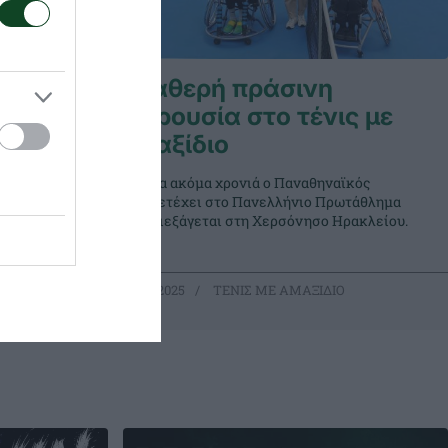
χή ο
Σταθερή πράσινη
παρουσία στο τένις με
αμαξίδιο
το
ε αμαξίδιο
Για μια ακόμα χρονιά ο Παναθηναϊκός
ε να μπει
συμμετέχει στο Πανελλήνιο Πρωτάθλημα
 την 4η
που διεξάγεται στη Χερσόνησο Ηρακλείου.
Ο
02.05.2025
ΤΕΝΙΣ ΜΕ ΑΜΑΞΙΔΙΟ