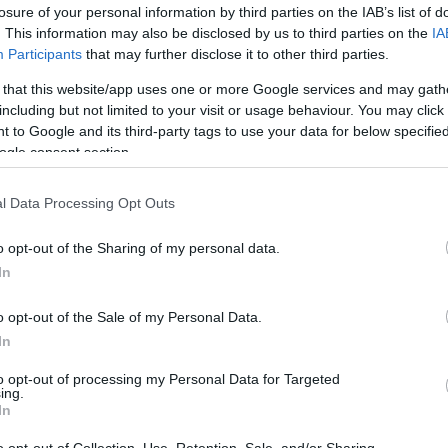
και η ομάδα πήρε ώθηση από τους δέκα οπαδούς τ
losure of your personal information by third parties on the IAB’s list of
 από τα Ιωάννινα που δεν σταμάτησαν να ενθαρ
. This information may also be disclosed by us to third parties on the
IA
Participants
that may further disclose it to other third parties.
και στο τέλος να τραγουδήσουν όλοι μαζί τον ύμν
 that this website/app uses one or more Google services and may gath
including but not limited to your visit or usage behaviour. You may click 
 to Google and its third-party tags to use your data for below specifi
ogle consent section.
l Data Processing Opt Outs
o opt-out of the Sharing of my personal data.
In
o opt-out of the Sale of my Personal Data.
In
to opt-out of processing my Personal Data for Targeted
ing.
In
o opt-out of Collection, Use, Retention, Sale, and/or Sharing