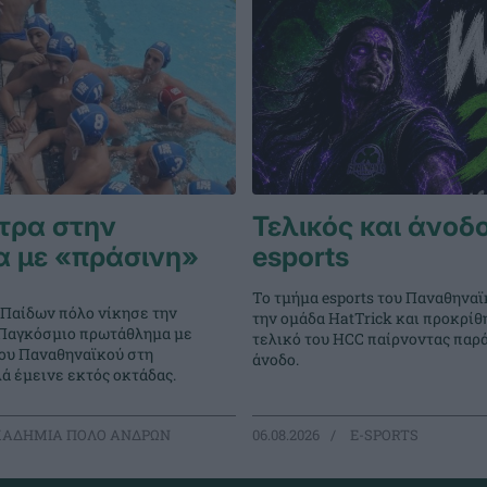
τρα στην
Τελικός και άνοδο
α με «πράσινη»
esports
Το τμήμα esports του Παναθηναϊ
 Παίδων πόλο νίκησε την
την ομάδα HatTrick και προκρίθ
ο Παγκόσμιο πρωτάθλημα με
τελικό του HCC παίρνοντας παρ
του Παναθηναϊκού στη
άνοδο.
ά έμεινε εκτός οκτάδας.
ΑΔΗΜΙΑ ΠΟΛΟ ΑΝΔΡΩΝ
06.08.2026
E-SPORTS