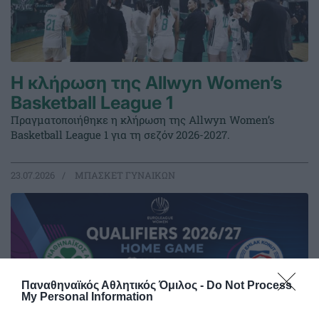
Η κλήρωση της Allwyn Women’s
Basketball League 1
Πραγματοποιήθηκε η κλήρωση της Allwyn Women’s
Basketball League 1 για τη σεζόν 2026-2027.
23.07.2026
ΜΠΑΣΚΕΤ ΓΥΝΑΙΚΩΝ
Παναθηναϊκός Αθλητικός Όμιλος -
Do Not Process
My Personal Information