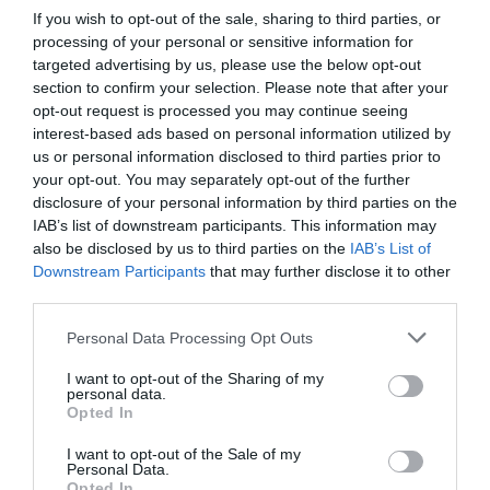
If you wish to opt-out of the sale, sharing to third parties, or
processing of your personal or sensitive information for
targeted advertising by us, please use the below opt-out
section to confirm your selection. Please note that after your
opt-out request is processed you may continue seeing
Η κλήρωση της EuroLeague
interest-based ads based on personal information utilized by
Women
us or personal information disclosed to third parties prior to
Ο Παναθηναϊκός έμαθε το μονοπάτι του για την πρόκριση
your opt-out. You may separately opt-out of the further
στους ομίλους της EuroLeague.
disclosure of your personal information by third parties on the
IAB’s list of downstream participants. This information may
also be disclosed by us to third parties on the
IAB’s List of
16.07.2026
ΜΠΑΣΚΕΤ ΓΥΝΑΙΚΩΝ
Downstream Participants
that may further disclose it to other
third parties.
Please note that this website/app uses one or more Google
Personal Data Processing Opt Outs
services and may gather and store information including but
not limited to your visit or usage behaviour. You may click to
I want to opt-out of the Sharing of my
personal data.
grant or deny consent to Google and its third-party tags to
Opted In
use your data for below specified purposes in below Google
consent section.
I want to opt-out of the Sale of my
Personal Data.
Opted In