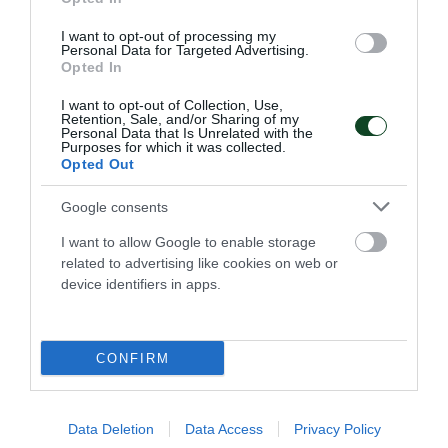
I want to opt-out of processing my
Personal Data for Targeted Advertising.
Opted In
Τα δεδομένα της κλήρωσης για τη
I want to opt-out of Collection, Use,
Retention, Sale, and/or Sharing of my
EuroLeague women
Personal Data that Is Unrelated with the
Purposes for which it was collected.
Στις 16 Ιουλίου θα μάθει ο Παναθηναϊκός το μονοπάτι του
Opted Out
για την πρόκριση στους ομίλους της EuroLeague women.
Google consents
07.07.2026
ΜΠΑΣΚΕΤ ΓΥΝΑΙΚΩΝ
I want to allow Google to enable storage
related to advertising like cookies on web or
device identifiers in apps.
ΤΕΛΕΥΤΑΙΑ ΝΕΑ
CONFIRM
Data Deletion
Data Access
Privacy Policy