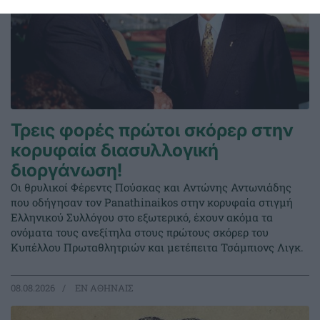
Τρεις φορές πρώτοι σκόρερ στην
κορυφαία διασυλλογική
διοργάνωση!
Οι θρυλικοί Φέρεντς Πούσκας και Αντώνης Αντωνιάδης
που οδήγησαν τον Panathinaikos στην κορυφαία στιγμή
Ελληνικού Συλλόγου στο εξωτερικό, έχουν ακόμα τα
ονόματα τους ανεξίτηλα στους πρώτους σκόρερ του
Κυπέλλου Πρωταθλητριών και μετέπειτα Τσάμπιονς Λιγκ.
08.08.2026
EΝ ΑΘΗΝΑΙΣ