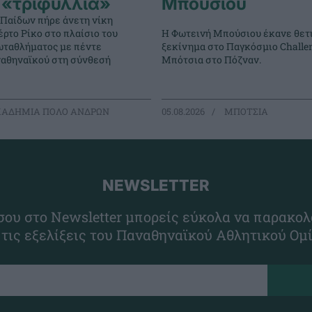
 «τριφύλλια»
Μπούσιου
 Παίδων πήρε άνετη νίκη
ρτο Ρίκο στο πλαίσιο του
Η Φωτεινή Μπούσιου έκανε θετ
ταθλήματος με πέντε
ξεκίνημα στο Παγκόσμιο Challe
ναθηναϊκού στη σύνθεσή
Μπότσια στο Πόζναν.
ΑΔΗΜΙΑ ΠΟΛΟ ΑΝΔΡΩΝ
05.08.2026
ΜΠΟΤΣΙΑ
NEWSLETTER
ου στο Newsletter μπορείς εύκολα να παρακολ
 τις εξελίξεις του Παναθηναϊκού Αθλητικού Ομ