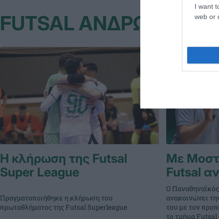
I want t
FUTSAL ΑΝΔΡΩΝ
web or d
Η κλήρωση της Futsal
Με Μοστρ
Super League
Futsal α
Ο Παναθηναϊκός
Πραγματοποιήθηκε η κλήρωση του
ανακοινώνει τη
πρωταθλήματος της Futsal Superleague.
του με τον προπ
το τμήμα Futsal