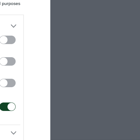
ed purposes
ων
d, τα οποία
Παπακώστας,
ύδας, Ντάτης,
λιζάντα,
, Ζεΐνάλοφ.