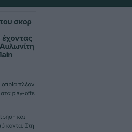
 του σκορ
ς έχοντας
 Αυλωνίτη
Main
η οποία πλέον
στα play-offs
τρηση και
ό κοντά. Στη