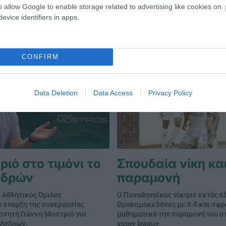
o allow Google to enable storage related to advertising like cookies on
evice identifiers in apps.
CONFIRM
Data Deletion
Data Access
Privacy Policy
ιό στο τιμόνι το
Σπουδαία νίκη κα
νδρών
παραμονή
 Αθλητικός Όμιλος
Ο Παναθηναϊκός νίκησε εκτός έ
ν έναρξη της συνεργασίας
Θρακομακεδόνες με 8-5 και σφρ
ονητή Γιάννη Μοστριό για
μαθηματικά την παραμονή του στ
 Ανδρών.
super league.