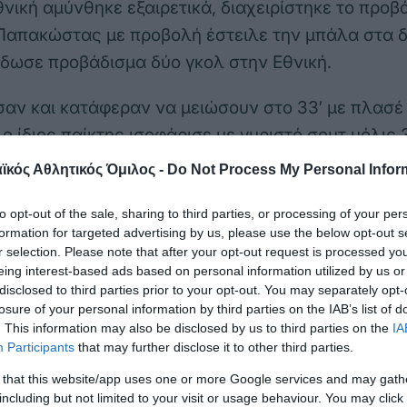
θνική αμύνθηκε εξαιρετικά, διαχειρίστηκε το προβ
ο Παπακώστας με προβολή έστειλε την μπάλα στα δ
δωσε προβάδισμα δύο γκολ στην Εθνική.
εσαν και κατάφεραν να μειώσουν στο 33′ με πλασέ
ο ίδιος παίκτης ισοφάρισε με γυριστό σουτ μόλις 
 πριν από τη λήξη της αναμέτρησης. Εκεί που όλ
κός Αθλητικός Όμιλος -
Do Not Process My Personal Infor
 ότι ο αγώνας θα ολοκληρωθεί χωρίς νικητή, ο 
to opt-out of the sale, sharing to third parties, or processing of your per
ουτ από πλάγια θέση χάρισε τη νίκη στην Εθνική 
formation for targeted advertising by us, please use the below opt-out s
υτερόλεπτα πριν από την ολοκλήρωση της αναμέτ
r selection. Please note that after your opt-out request is processed y
ξης βρήκε τους παίκτες του κ. Ζιάβα να πανηγυρίζ
eing interest-based ads based on personal information utilized by us or
disclosed to third parties prior to your opt-out. You may separately opt-
νει πιο κοντά στην κατάκτηση της 2ης θέσης, η ο
losure of your personal information by third parties on the IAB’s list of
οδηγήσει στα play-offs πρόκρισης για την τελική 
. This information may also be disclosed by us to third parties on the
IA
Participants
that may further disclose it to other third parties.
ι ότι από τους 10 ομίλους του Main Round, την πρ
 that this website/app uses one or more Google services and may gath
μαζί με τους διοργανωτές (Λετονία και Λιθουανία)
including but not limited to your visit or usage behaviour. You may click 