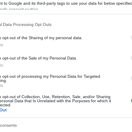
 to Google and its third-party tags to use your data for below specifi
ικεφαλής κάθε γκρουπ. Οι 8 καλύτεροι δεύτεροι τ
ogle consent section.
ν ομίλων εισέρχονται στα Play-offs του Main Roun
ν σε 4 ζευγάρια (διπλοί αγώνες).
l Data Processing Opt Outs
ννης Ζιάβας):
Αρώνης, Ντάρλας, Αδαμόπουλος, 
o opt-out of the Sharing of my personal data.
In
και οι: Χαραλαμπόπουλος, Αυλωνίτης, Ένσι, Καρ
o opt-out of the Sale of my Personal Data.
ας, Μάνος, Τζακίδης.
In
to opt-out of processing my Personal Data for Targeted
ν (Βίταλι Μπορίσοφ):
Κούρντοφ, Ρούσταμλι, Αγκα
ing.
In
αΐλοφ,
και οι: Χαλίγγιεφ, Ισμαίλοφ, Μανάφοβ, Ατακισίγιεφ
o opt-out of Collection, Use, Retention, Sale, and/or Sharing
ersonal Data that Is Unrelated with the Purposes for which it
lected.
Out
consents