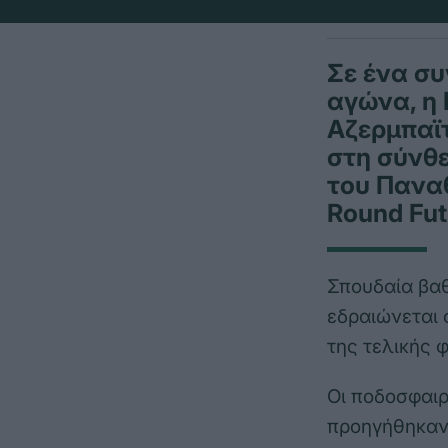
Σε ένα συ
αγώνα, η 
Αζερμπαϊτ
στη σύνθε
του Παναθ
Round Fut
Σπουδαία βαθ
εδραιώνεται 
της τελικής 
Οι ποδοσφαιρ
προηγήθηκαν 