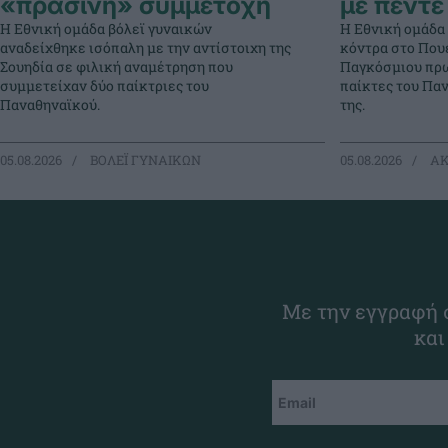
«πράσινη» συμμετοχή
με πέντε
Η Εθνική ομάδα βόλεϊ γυναικών
Η Εθνική ομάδα
αναδείχθηκε ισόπαλη με την αντίστοιχη της
κόντρα στο Πουέ
Σουηδία σε φιλική αναμέτρηση που
Παγκόσμιου πρω
συμμετείχαν δύο παίκτριες του
παίκτες του Πα
Παναθηναϊκού.
της.
05.08.2026
ΒΟΛΕΪ ΓΥΝΑΙΚΩΝ
05.08.2026
ΑΚ
Με την εγγραφή σ
και