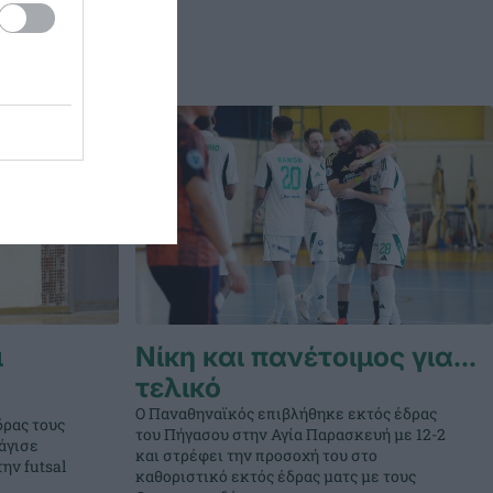
ι
Νίκη και πανέτοιμος για…
τελικό
Ο Παναθηναϊκός επιβλήθηκε εκτός έδρας
δρας τους
του Πήγασου στην Αγία Παρασκευή με 12-2
άγισε
και στρέφει την προσοχή του στο
ην futsal
καθοριστικό εκτός έδρας ματς με τους