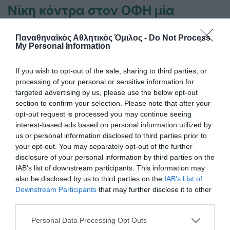
Νίκη κόντρα στον ΟΦΗ μία
αγωνιστική πριν το φινάλε
Ο Παναθηναϊκός νίκησε τον ΟΦΗ την έκτη αγωνιστική της
Παναθηναϊκός Αθλητικός Όμιλος -
Do Not Process
My Personal Information
Α Εθνικής στο σκάκι.
If you wish to opt-out of the sale, sharing to third parties, or
09.07.2026
ΣΚΑΚΙ
processing of your personal or sensitive information for
targeted advertising by us, please use the below opt-out
section to confirm your selection. Please note that after your
opt-out request is processed you may continue seeing
interest-based ads based on personal information utilized by
us or personal information disclosed to third parties prior to
your opt-out. You may separately opt-out of the further
disclosure of your personal information by third parties on the
IAB’s list of downstream participants. This information may
also be disclosed by us to third parties on the
IAB’s List of
Downstream Participants
that may further disclose it to other
third parties.
Please note that this website/app uses one or more Google
Personal Data Processing Opt Outs
services and may gather and store information including but