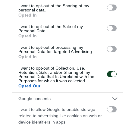
Ισοπαλία με την Καβάλα
not limited to your visit or usage behaviour. You may click to
I want to opt-out of the Sharing of my
personal data.
Το τμήμα σκάκι του Παναθηναϊκού παραμένει χωρίς ήττα
grant or deny consent to Google and its third-party tags to
Opted In
στο πρωτάθλημα της Α' Εθνικής.
use your data for below specified purposes in below Google
consent section.
I want to opt-out of the Sale of my
Personal Data.
08.07.2026
ΣΚΑΚΙ
Opted In
I want to opt-out of processing my
Personal Data for Targeted Advertising.
Opted In
ΤΕΛΕΥΤΑΙΑ ΝΕΑ
I want to opt-out of Collection, Use,
Retention, Sale, and/or Sharing of my
Personal Data that Is Unrelated with the
Purposes for which it was collected.
Opted Out
Google consents
I want to allow Google to enable storage
related to advertising like cookies on web or
device identifiers in apps.