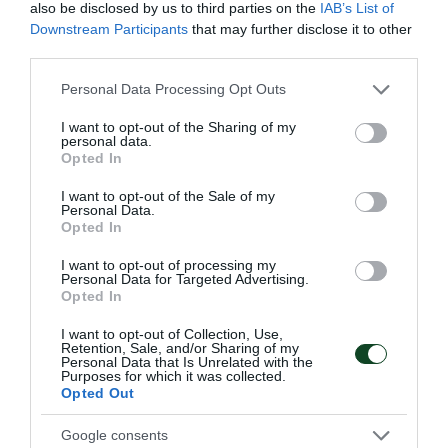
also be disclosed by us to third parties on the
IAB’s List of
Downstream Participants
that may further disclose it to other
third parties.
Στο βάθρο του Πανελληνίου
πρωταθλήματος ο Καφρίτσας
Please note that this website/app uses one or more Google
Personal Data Processing Opt Outs
services and may gather and store information including but
Μεγάλη επιτυχία για το τριφύλλι στην Πύλη Τρικάλων,
not limited to your visit or usage behaviour. You may click to
I want to opt-out of the Sharing of my
όπου πραγματοποιήθηκε με απόλυτη επιτυχία ο
personal data.
grant or deny consent to Google and its third-party tags to
απαιτητικός αγώνας της Ατομικής Χρονομέτρησης.
Opted In
use your data for below specified purposes in below Google
consent section.
I want to opt-out of the Sale of my
Personal Data.
26.06.2026
ΠΟΔΗΛΑΣΙΑ
Opted In
I want to opt-out of processing my
Personal Data for Targeted Advertising.
Opted In
I want to opt-out of Collection, Use,
Retention, Sale, and/or Sharing of my
Personal Data that Is Unrelated with the
Purposes for which it was collected.
Opted Out
Google consents