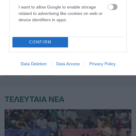
I want to allow Google to enable storage
related to advertising like cookies on web or
device identifiers in apps.
Πρώτο το τριφύλλι και στα
Βαλκάνια με Αγγελοκωστόπουλο
Στο Βέλινγκραντ, ανάμεσα στις φημισμένες ιαματικές
CONFIRM
πηγές και τον μαγευτικό συνδυασμό βουνών και δασών, ο
Δημήτρης Αγγελοκωστόπουλος ύψωσε την πράσινη σημαία
στην κορυφή.
Data Deletion
Data Access
Privacy Policy
21.06.2026
ΠΟΔΗΛΑΣΙΑ
ΤΕΛΕΥΤΑΙΑ ΝΕΑ