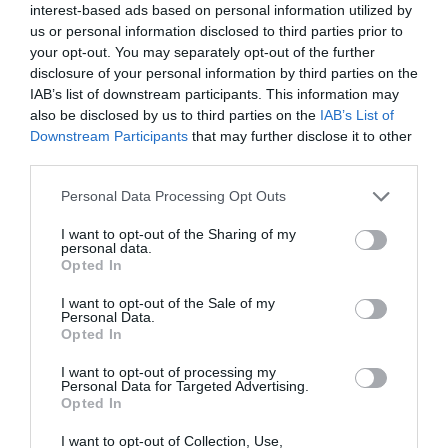
interest-based ads based on personal information utilized by
στις κορυφαίες θέσεις των κατηγοριών τους.
us or personal information disclosed to third parties prior to
your opt-out. You may separately opt-out of the further
20.06.2026
ΤΟΞΟΒΟΛΙΑ
disclosure of your personal information by third parties on the
IAB’s list of downstream participants. This information may
also be disclosed by us to third parties on the
IAB’s List of
Downstream Participants
that may further disclose it to other
third parties.
Please note that this website/app uses one or more Google
Personal Data Processing Opt Outs
services and may gather and store information including but
not limited to your visit or usage behaviour. You may click to
I want to opt-out of the Sharing of my
personal data.
grant or deny consent to Google and its third-party tags to
Opted In
use your data for below specified purposes in below Google
consent section.
I want to opt-out of the Sale of my
Personal Data.
Opted In
I want to opt-out of processing my
Πρωταθλητής Ελλάδας ο Θέμελης
Personal Data for Targeted Advertising.
Ο τοξοβόλος του Παναθηναϊκού Παναγιώτης Θέμελης
Opted In
κατέκτησε το χρυσό μετάλλιο στο Πανελλήνιο πρωτάθλημα
I want to opt-out of Collection, Use,
κλειστού χώρου.