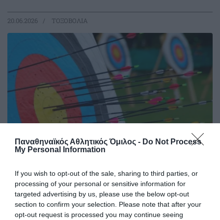
20.06.2026
ΤΟΞΟΒΟΛΙΑ
Παναθηναϊκός Αθλητικός Όμιλος -
Do Not Process
My Personal Information
Δυναμική παρουσία στη Νίκαια
If you wish to opt-out of the sale, sharing to third parties, or
processing of your personal or sensitive information for
Οι αθλητές και οι αθλήτριες του Παναθηναϊκού
targeted advertising by us, please use the below opt-out
πραγματοποίησαν δυναμικές εμφανίσεις στους αγώνες
section to confirm your selection. Please note that after your
τοξοβολίας που διεξήχθησαν στο Δημοτικό Γήπεδο Νίκαιας,
opt-out request is processed you may continue seeing
καταγράφοντας υψηλές επιδόσεις και σταθερή παρουσία