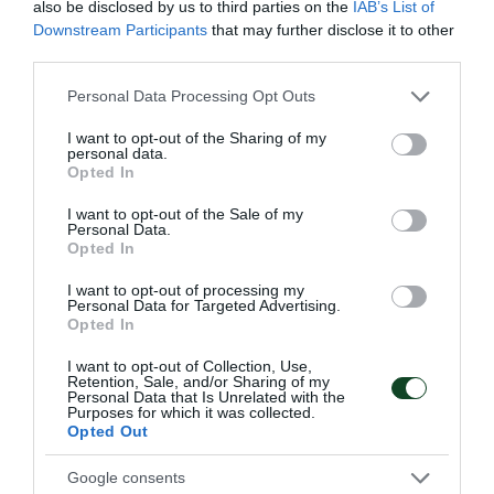
also be disclosed by us to third parties on the
IAB’s List of
Downstream Participants
that may further disclose it to other
third parties.
Σαρωτική εμφάνιση και
Please note that this website/app uses one or more Google
«πράσινη» κυριαρχία του
Personal Data Processing Opt Outs
services and may gather and store information including but
Παναθηναϊκού στο Βύρωνα!
not limited to your visit or usage behaviour. You may click to
I want to opt-out of the Sharing of my
personal data.
Ένα ονειρικό αγωνιστικό διήμερο ολοκληρώθηκε για το
grant or deny consent to Google and its third-party tags to
Opted In
σκοπευτικό τμήμα του Παναθηναϊκού στο Εθνικό
use your data for below specified purposes in below Google
Σκοπευτήριο Βύρωνα.
consent section.
I want to opt-out of the Sale of my
Personal Data.
Opted In
14.06.2026
ΣΚΟΠΟΒΟΛΗ
I want to opt-out of processing my
Personal Data for Targeted Advertising.
Opted In
ΤΕΛΕΥΤΑΙΑ ΝΕΑ
I want to opt-out of Collection, Use,
Retention, Sale, and/or Sharing of my
Personal Data that Is Unrelated with the
Purposes for which it was collected.
Opted Out
Google consents