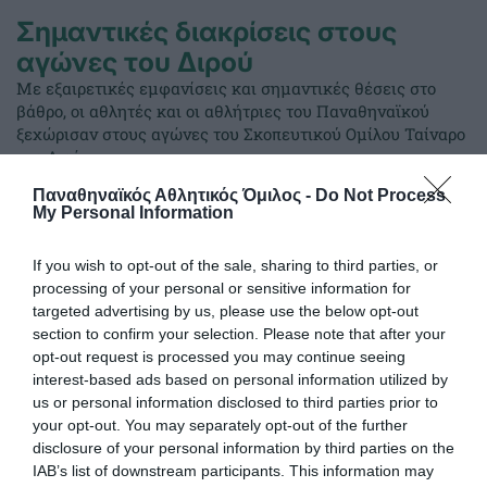
Σημαντικές διακρίσεις στους
αγώνες του Διρού
Με εξαιρετικές εμφανίσεις και σημαντικές θέσεις στο
βάθρο, οι αθλητές και οι αθλήτριες του Παναθηναϊκού
ξεχώρισαν στους αγώνες του Σκοπευτικού Ομίλου Ταίναρο
στο Διρό.
Παναθηναϊκός Αθλητικός Όμιλος -
Do Not Process
My Personal Information
27.06.2026
ΣΚΟΠΟΒΟΛΗ
If you wish to opt-out of the sale, sharing to third parties, or
processing of your personal or sensitive information for
targeted advertising by us, please use the below opt-out
section to confirm your selection. Please note that after your
opt-out request is processed you may continue seeing
interest-based ads based on personal information utilized by
us or personal information disclosed to third parties prior to
your opt-out. You may separately opt-out of the further
disclosure of your personal information by third parties on the
IAB’s list of downstream participants. This information may