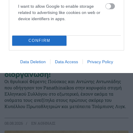
I want to allow Google to enable storage
related to advertising like cookies on web or
device identifiers in apps.
CONFIRM
Τρεις φορές πρώτοι σκόρερ στην
Data Deletion
Data Access
Privacy Policy
κορυφαία διασυλλογική
διοργάνωση!
Οι θρυλικοί Φέρεντς Πούσκας και Αντώνης Αντωνιάδης
που οδήγησαν τον Panathinaikos στην κορυφαία στιγμή
Ελληνικού Συλλόγου στο εξωτερικό, έχουν ακόμα τα
ονόματα τους ανεξίτηλα στους πρώτους σκόρερ του
Κυπέλλου Πρωταθλητριών και μετέπειτα Τσάμπιονς Λιγκ.
08.08.2026
EΝ ΑΘΗΝΑΙΣ