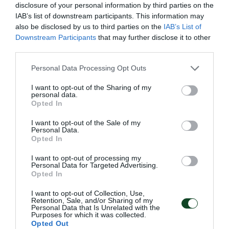
disclosure of your personal information by third parties on the
IAB’s list of downstream participants. This information may
also be disclosed by us to third parties on the
IAB’s List of
Downstream Participants
that may further disclose it to other
third parties.
Please note that this website/app uses one or more Google
Personal Data Processing Opt Outs
services and may gather and store information including but
not limited to your visit or usage behaviour. You may click to
I want to opt-out of the Sharing of my
personal data.
grant or deny consent to Google and its third-party tags to
Με Θέμελη η Εθνική Ομάδα
Opted In
use your data for below specified purposes in below Google
Τοξοβολίας για τους
consent section.
I want to opt-out of the Sale of my
Μεσογειακούς αγώνες
Personal Data.
Opted In
Ο Παναγιώτης Θέμελης του Παναθηναϊκού είναι στην
αποστολή της Εθνικής Ομάδας Τοξοβολίας για τους
I want to opt-out of processing my
Personal Data for Targeted Advertising.
Μεσογειακούς αγώνες.
Opted In
I want to opt-out of Collection, Use,
09.06.2026
ΤΟΞΟΒΟΛΙΑ
Retention, Sale, and/or Sharing of my
Personal Data that Is Unrelated with the
Purposes for which it was collected.
Opted Out