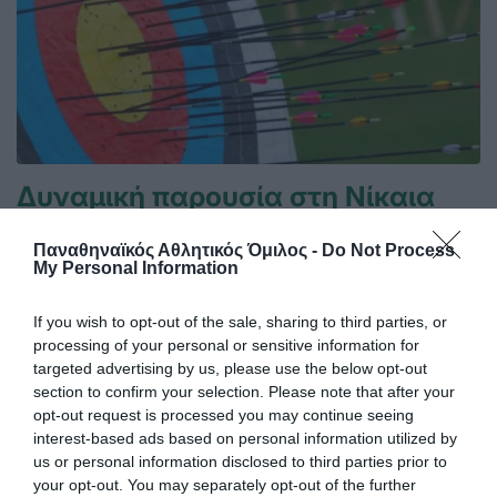
Δυναμική παρουσία στη Νίκαια
Οι αθλητές και οι αθλήτριες του Παναθηναϊκού
πραγματοποίησαν δυναμικές εμφανίσεις στους αγώνες
Παναθηναϊκός Αθλητικός Όμιλος -
Do Not Process
My Personal Information
τοξοβολίας που διεξήχθησαν στο Δημοτικό Γήπεδο Νίκαιας,
καταγράφοντας υψηλές επιδόσεις και σταθερή παρουσία
στις κορυφαίες θέσεις των κατηγοριών τους.
If you wish to opt-out of the sale, sharing to third parties, or
processing of your personal or sensitive information for
targeted advertising by us, please use the below opt-out
20.06.2026
ΤΟΞΟΒΟΛΙΑ
section to confirm your selection. Please note that after your
opt-out request is processed you may continue seeing
interest-based ads based on personal information utilized by
us or personal information disclosed to third parties prior to
your opt-out. You may separately opt-out of the further