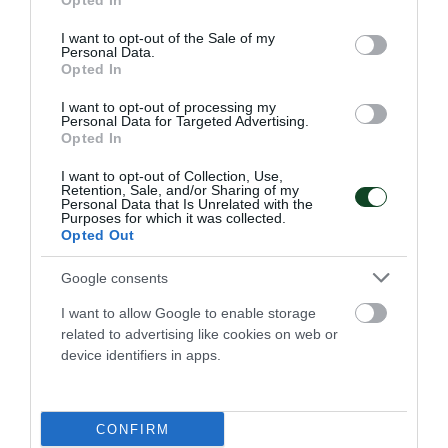
Opted In
use your data for below specified purposes in below Google
consent section.
I want to opt-out of the Sale of my
Personal Data.
Opted In
I want to opt-out of processing my
Personal Data for Targeted Advertising.
Opted In
I want to opt-out of Collection, Use,
Retention, Sale, and/or Sharing of my
Personal Data that Is Unrelated with the
Purposes for which it was collected.
Opted Out
Google consents
Σαρωτική εμφάνιση και
«πράσινη» κυριαρχία του
I want to allow Google to enable storage
related to advertising like cookies on web or
Παναθηναϊκού στο Βύρωνα!
device identifiers in apps.
Ένα ονειρικό αγωνιστικό διήμερο ολοκληρώθηκε για το
σκοπευτικό τμήμα του Παναθηναϊκού στο Εθνικό
Σκοπευτήριο Βύρωνα.
CONFIRM