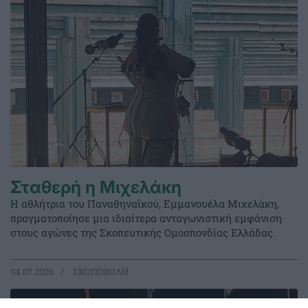
Σταθερή η Μιχελάκη
Η αθλήτρια του Παναθηναϊκού, Εμμανουέλα Μιχελάκη,
πραγματοποίησε μια ιδιαίτερα ανταγωνιστική εμφάνιση
στους αγώνες της Σκοπευτικής Ομοσπονδίας Ελλάδας.
04.07.2026
ΣΚΟΠΟΒΟΛΗ