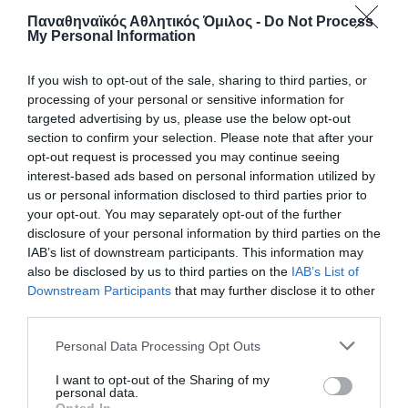
Παναθηναϊκός Αθλητικός Όμιλος -
Do Not Process
My Personal Information
If you wish to opt-out of the sale, sharing to third parties, or
processing of your personal or sensitive information for
targeted advertising by us, please use the below opt-out
section to confirm your selection. Please note that after your
opt-out request is processed you may continue seeing
interest-based ads based on personal information utilized by
us or personal information disclosed to third parties prior to
your opt-out. You may separately opt-out of the further
Σημαντικές διακρίσεις στους
disclosure of your personal information by third parties on the
IAB’s list of downstream participants. This information may
αγώνες του Διρού
also be disclosed by us to third parties on the
IAB’s List of
Με εξαιρετικές εμφανίσεις και σημαντικές θέσεις στο
Downstream Participants
that may further disclose it to other
βάθρο, οι αθλητές και οι αθλήτριες του Παναθηναϊκού
third parties.
ξεχώρισαν στους αγώνες του Σκοπευτικού Ομίλου Ταίναρο
στο Διρό.
Please note that this website/app uses one or more Google
Personal Data Processing Opt Outs
services and may gather and store information including but
not limited to your visit or usage behaviour. You may click to
I want to opt-out of the Sharing of my
27.06.2026
ΣΚΟΠΟΒΟΛΗ
personal data.
grant or deny consent to Google and its third-party tags to