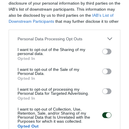
disclosure of your personal information by third parties on the
IAB’s list of downstream participants. This information may
also be disclosed by us to third parties on the
IAB’s List of
Downstream Participants
that may further disclose it to other
third parties.
Please note that this website/app uses one or more Google
Personal Data Processing Opt Outs
services and may gather and store information including but
not limited to your visit or usage behaviour. You may click to
I want to opt-out of the Sharing of my
Σαν σήμερα το 1966-Με τρέλα
personal data.
grant or deny consent to Google and its third-party tags to
Opted In
άλλο ένα …στο πινγκ πονγκ!
use your data for below specified purposes in below Google
consent section.
Σπουδαία εμφάνιση πραγματοποίησαν οι αθλητές της
I want to opt-out of the Sale of my
Personal Data.
επιτραπέζιας αντισφαίρισης του «τριφυλλιού» σαν σήμερα
Opted In
και ο Σύλλογος δεν λησμονεί τη στιγμή.
I want to opt-out of processing my
Personal Data for Targeted Advertising.
23.05.2026
ΠΙΝΓΚ ΠΟΝΓΚ ΑΝΔΡΩΝ
Opted In
I want to opt-out of Collection, Use,
Retention, Sale, and/or Sharing of my
Personal Data that Is Unrelated with the
ΤΕΛΕΥΤΑΙΑ ΝΕΑ
Purposes for which it was collected.
Opted Out