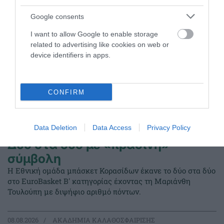
Google consents
I want to allow Google to enable storage
related to advertising like cookies on web or
device identifiers in apps.
CONFIRM
Data Deletion
Data Access
Privacy Policy
Δύο στα δύο με «πράσινη»
σύμβολη
Η Εθνική ομάδα μπάσκετ Κορασίδων έκανε το δύο στα δύο
στο EuroBasket Β' κατηγορίας έχοντας τη Μαριάνθη
Τουλούπη με διψήφιο αριθμό πόντων.
08.08.2026
ΑΚΑΔΗΜΙΑ ΚΑΛΑΘΟΣΦΑΙΡΙΣΗΣ