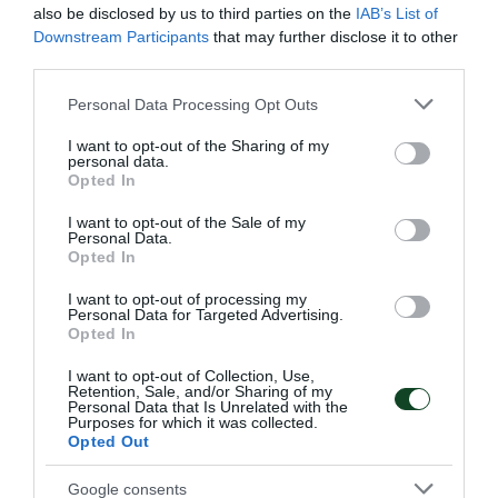
also be disclosed by us to third parties on the
IAB’s List of
Downstream Participants
that may further disclose it to other
third parties.
Please note that this website/app uses one or more Google
Personal Data Processing Opt Outs
Πρωταθλητής ο Παναθηναϊκός
services and may gather and store information including but
στο πινγκ πονγκ γυναικών
not limited to your visit or usage behaviour. You may click to
I want to opt-out of the Sharing of my
personal data.
grant or deny consent to Google and its third-party tags to
Η γυναικεία ομάδα πινγκ πονγκ του Παναθηναϊκού
Opted In
use your data for below specified purposes in below Google
κατέκτησε το Πρωτάθλημα Ελλάδας εξασφαλίζοντας τον
consent section.
τίτλο από την πρώτη αγωνιστική των πλέι οφ.
I want to opt-out of the Sale of my
Personal Data.
Opted In
21.05.2026
ΠΙΝΓΚ ΠΟΝΓΚ ΓΥΝΑΙΚΩΝ
I want to opt-out of processing my
Personal Data for Targeted Advertising.
Opted In
ΤΕΛΕΥΤΑΙΑ ΝΕΑ
I want to opt-out of Collection, Use,
Retention, Sale, and/or Sharing of my
Personal Data that Is Unrelated with the
Purposes for which it was collected.
Opted Out
Google consents