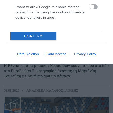
I want to allow Google to enable storage
related to advertising like cookies on web or
device identifiers in apps.
CONFIRM
Δύο στα δύο με «πράσινη»
Data Deletion
Data Access
Privacy Policy
σύμβολη
Η Εθνική ομάδα μπάσκετ Κορασίδων έκανε το δύο στα δύο
στο EuroBasket Β' κατηγορίας έχοντας τη Μαριάνθη
Τουλούπη με διψήφιο αριθμό πόντων.
08.08.2026
ΑΚΑΔΗΜΙΑ ΚΑΛΑΘΟΣΦΑΙΡΙΣΗΣ