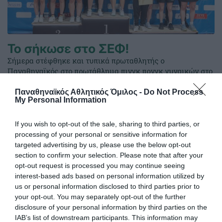
Το σήκωσε στο ΣΕΦ!
Σήμερα στέφθηκε και τυπικά πρωταθλητής ο
Παναθηναϊκός στο πρωτάθλημα πινγκ πονγκ γυναικών στο
ΣΕΦ έπειτα από 52 χρόνια. Στη δεύτερη θέση τερμάτισαν οι
άνδρες.
Παναθηναϊκός Αθλητικός Όμιλος -
Do Not Process
My Personal Information
22.05.2026
ΠΙΝΓΚ ΠΟΝΓΚ ΓΥΝΑΙΚΩΝ
If you wish to opt-out of the sale, sharing to third parties, or
processing of your personal or sensitive information for
targeted advertising by us, please use the below opt-out
section to confirm your selection. Please note that after your
opt-out request is processed you may continue seeing
interest-based ads based on personal information utilized by
us or personal information disclosed to third parties prior to
your opt-out. You may separately opt-out of the further
disclosure of your personal information by third parties on the
IAB’s list of downstream participants. This information may