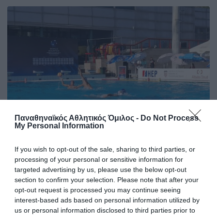
Παναθηναϊκός Αθλητικός Όμιλος -
Do Not Process
My Personal Information
Κυρίαρχη η Εθνική Παίδων με
If you wish to opt-out of the sale, sharing to third parties, or
πέντε «τριφύλλια»
processing of your personal or sensitive information for
Η Εθνική ομάδα Παίδων πήρε άνετη νίκη κόντρα στο
targeted advertising by us, please use the below opt-out
Πουέρτο Ρίκο στο πλαίσιο του Παγκόσμιου πρωταθλήματος
section to confirm your selection. Please note that after your
με πέντε παίκτες του Παναθηναϊκού στη σύνθεσή της.
opt-out request is processed you may continue seeing
interest-based ads based on personal information utilized by
us or personal information disclosed to third parties prior to