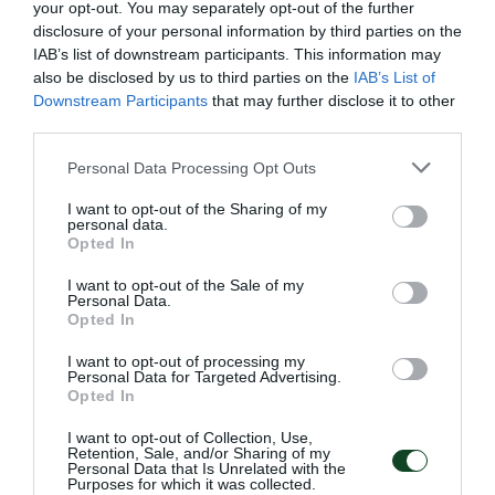
05.08.2026
ΑΚΑΔΗΜΙΑ ΠΟΛΟ ΑΝΔΡΩΝ
your opt-out. You may separately opt-out of the further
disclosure of your personal information by third parties on the
IAB’s list of downstream participants. This information may
also be disclosed by us to third parties on the
IAB’s List of
Downstream Participants
that may further disclose it to other
third parties.
Please note that this website/app uses one or more Google
Personal Data Processing Opt Outs
services and may gather and store information including but
not limited to your visit or usage behaviour. You may click to
I want to opt-out of the Sharing of my
personal data.
grant or deny consent to Google and its third-party tags to
Opted In
use your data for below specified purposes in below Google
consent section.
I want to opt-out of the Sale of my
Personal Data.
Opted In
Σπουδαία νίκη για την Εθνική με
I want to opt-out of processing my
«πράσινο» MVP
Personal Data for Targeted Advertising.
Opted In
Η Εθνική ομάδα πόλο Παίδων πήρε τη νίκη κόντρα στην
Ισπανία έχοντας πέντε παίκτες του Παναθηναϊκού στη
I want to opt-out of Collection, Use,
σύνθεσή της και MVP τον Παναγιώτη Καρατζά.
Retention, Sale, and/or Sharing of my
Personal Data that Is Unrelated with the
Purposes for which it was collected.