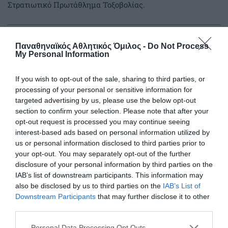
Στρατιωτικό Πρωτάθλημα Τοξοβολίας.
20.06.2026
ΤΟΞΟΒΟΛΙΑ
Παναθηναϊκός Αθλητικός Όμιλος -
Do Not Process
My Personal Information
If you wish to opt-out of the sale, sharing to third parties, or
processing of your personal or sensitive information for
targeted advertising by us, please use the below opt-out
section to confirm your selection. Please note that after your
opt-out request is processed you may continue seeing
interest-based ads based on personal information utilized by
us or personal information disclosed to third parties prior to
your opt-out. You may separately opt-out of the further
disclosure of your personal information by third parties on the
IAB’s list of downstream participants. This information may
also be disclosed by us to third parties on the
IAB’s List of
Δυναμική παρουσία στη Νίκαια
Downstream Participants
that may further disclose it to other
Οι αθλητές και οι αθλήτριες του Παναθηναϊκού
third parties.
πραγματοποίησαν δυναμικές εμφανίσεις στους αγώνες
τοξοβολίας που διεξήχθησαν στο Δημοτικό Γήπεδο Νίκαιας,
Please note that this website/app uses one or more Google
Personal Data Processing Opt Outs