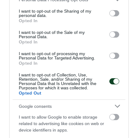
καταγράφοντας υψηλές επιδόσεις και σταθερή παρουσία
services and may gather and store information including but
στις κορυφαίες θέσεις των κατηγοριών τους.
not limited to your visit or usage behaviour. You may click to
I want to opt-out of the Sharing of my
personal data.
grant or deny consent to Google and its third-party tags to
Opted In
use your data for below specified purposes in below Google
20.06.2026
ΤΟΞΟΒΟΛΙΑ
consent section.
I want to opt-out of the Sale of my
Personal Data.
Opted In
I want to opt-out of processing my
Personal Data for Targeted Advertising.
Opted In
I want to opt-out of Collection, Use,
Retention, Sale, and/or Sharing of my
Personal Data that Is Unrelated with the
Purposes for which it was collected.
Opted Out
Google consents
I want to allow Google to enable storage
Με Θέμελη η Εθνική Ομάδα
related to advertising like cookies on web or
device identifiers in apps.
Τοξοβολίας για τους