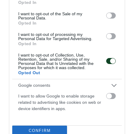
Opted In
use your data for below specified purposes in below Google
consent section.
I want to opt-out of the Sale of my
Personal Data.
Opted In
I want to opt-out of processing my
Personal Data for Targeted Advertising.
Opted In
I want to opt-out of Collection, Use,
Retention, Sale, and/or Sharing of my
Personal Data that Is Unrelated with the
Purposes for which it was collected.
Opted Out
Στην τετράδα η Εθνική πόλο με
Google consents
πέντε «πράσινους»
I want to allow Google to enable storage
Η Εθνική ομάδα πόλο ανδρών προκρίθηκε στα ημιτελικά
related to advertising like cookies on web or
του Παγκοσμίου Κυπέλλου με πέντε παίκτες του
device identifiers in apps.
Παναθηναϊκού στη σύνθεσή της.
23.07.2026
ΠΟΛΟ ΑΝΔΡΩΝ
CONFIRM