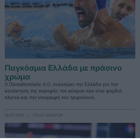
Παγκόσμια Ελλάδα με πράσινο
χρώμα
Ο Παναθηναϊκός Α.Ο. συγχαίρει την Ελλάδα για την
κατάκτηση της κορυφής του κόσμου που είχε φαρδιά
πλατιά και την υπογραφή του τριφυλλιού.
26.07.2026
ΠΟΛΟ ΑΝΔΡΩΝ