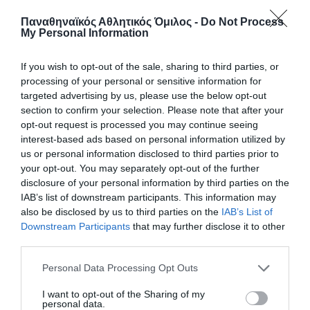
Παναθηναϊκός Αθλητικός Όμιλος -
Do Not Process
My Personal Information
If you wish to opt-out of the sale, sharing to third parties, or
processing of your personal or sensitive information for
targeted advertising by us, please use the below opt-out
section to confirm your selection. Please note that after your
opt-out request is processed you may continue seeing
interest-based ads based on personal information utilized by
us or personal information disclosed to third parties prior to
Η Εθνική στον τελικό με 7
your opt-out. You may separately opt-out of the further
«πράσινα» γκολ!
disclosure of your personal information by third parties on the
Ο Παναθηναϊκός αποτελεί πλέον κεντρικό αιμοδότη της
IAB’s list of downstream participants. This information may
Εθνικής και στο πόλο και οι «πράσινοι» οδήγησαν τη
also be disclosed by us to third parties on the
IAB’s List of
«γαλανόλευκη» στον τελικό, δείχνοντας ότι ο Σύλλογος
Downstream Participants
that may further disclose it to other
αποτελεί το παρόν και το μέλλον του αντιπροσωπευτικού
third parties.
συγκροτήματος.
Please note that this website/app uses one or more Google
Personal Data Processing Opt Outs
services and may gather and store information including but
25.07.2026
ΠΟΛΟ ΑΝΔΡΩΝ
not limited to your visit or usage behaviour. You may click to
I want to opt-out of the Sharing of my
personal data.
grant or deny consent to Google and its third-party tags to