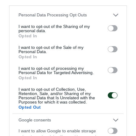
third parties.
Please note that this website/app uses one or more Google
Personal Data Processing Opt Outs
Η πράσινη υπεροχή σε βαθμούς
services and may gather and store information including but
not limited to your visit or usage behaviour. You may click to
I want to opt-out of the Sharing of my
Ο Παναθηναϊκός ήταν ο μεγάλος πρωταγωνιστής στο
personal data.
grant or deny consent to Google and its third-party tags to
Πανελλήνιο πρωτάθλημα στίβου. Η ανωτερότητα του
Opted In
use your data for below specified purposes in below Google
τριφυλλιού φαίνεται και μέσα από την ανεπίσημη γενική
consent section.
I want to opt-out of the Sale of my
βαθμολογία του ΣΕΓΑΣ σε άνδρες και γυναίκες.
Personal Data.
Opted In
28.07.2026
ΣΤΙΒΟΣ
I want to opt-out of processing my
Personal Data for Targeted Advertising.
Opted In
ΤΕΛΕΥΤΑΙΑ ΝΕΑ
I want to opt-out of Collection, Use,
Retention, Sale, and/or Sharing of my
Personal Data that Is Unrelated with the
Purposes for which it was collected.
Opted Out
Google consents
I want to allow Google to enable storage