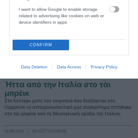
I want to allow Google to enable storage
related to advertising like cookies on web or
device identifiers in apps.
CONFIRM
Data Deletion
Data Access
Privacy Policy
Ήττα από την Ιταλία στο τάι
μπρέικ
Στο δεύτερο ματς του τουρνουά που διεξάγεται στο
Ουρμπίνο το αντιπροσωπευτικό μας συγκρότημα ηττήθηκε
στο τάι μπρέικ από τη Μεσογειακή ομάδα της Ιταλίας.
06.08.2026
ΒΟΛΕΪ ΓΥΝΑΙΚΩΝ