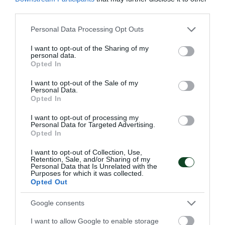
Πρώτος και στα μετάλλια ο
third parties.
Παναθηναϊκός!
Please note that this website/app uses one or more Google
Personal Data Processing Opt Outs
Ο πρωταθλητής Ελλάδας στους άνδρες και δευτεραθλητής
services and may gather and store information including but
Ελλάδας στις γυναίκες Παναθηναϊκός είναι ο πολυνίκης
not limited to your visit or usage behaviour. You may click to
I want to opt-out of the Sharing of my
σύλλογος της χώρας στον ανοικτό στίβο, στον άτυπο πίνακα
personal data.
grant or deny consent to Google and its third-party tags to
με τα κερδισμένα μετάλλια!
Opted In
use your data for below specified purposes in below Google
consent section.
I want to opt-out of the Sale of my
Personal Data.
27.07.2026
ΣΤΙΒΟΣ
Opted In
I want to opt-out of processing my
Personal Data for Targeted Advertising.
ΤΕΛΕΥΤΑΙΑ ΝΕΑ
Opted In
I want to opt-out of Collection, Use,
Retention, Sale, and/or Sharing of my
Personal Data that Is Unrelated with the
Purposes for which it was collected.
Opted Out
Google consents
I want to allow Google to enable storage