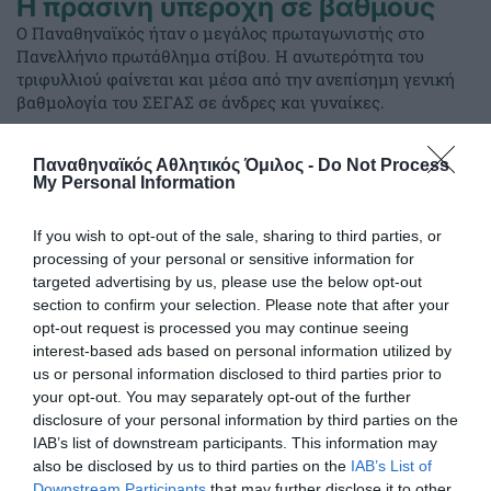
Η πράσινη υπεροχή σε βαθμούς
Ο Παναθηναϊκός ήταν ο μεγάλος πρωταγωνιστής στο
Πανελλήνιο πρωτάθλημα στίβου. Η ανωτερότητα του
τριφυλλιού φαίνεται και μέσα από την ανεπίσημη γενική
βαθμολογία του ΣΕΓΑΣ σε άνδρες και γυναίκες.
28.07.2026
ΣΤΙΒΟΣ
Παναθηναϊκός Αθλητικός Όμιλος -
Do Not Process
My Personal Information
If you wish to opt-out of the sale, sharing to third parties, or
processing of your personal or sensitive information for
targeted advertising by us, please use the below opt-out
section to confirm your selection. Please note that after your
opt-out request is processed you may continue seeing
interest-based ads based on personal information utilized by
us or personal information disclosed to third parties prior to
your opt-out. You may separately opt-out of the further
disclosure of your personal information by third parties on the
IAB’s list of downstream participants. This information may
also be disclosed by us to third parties on the
IAB’s List of
Downstream Participants
that may further disclose it to other