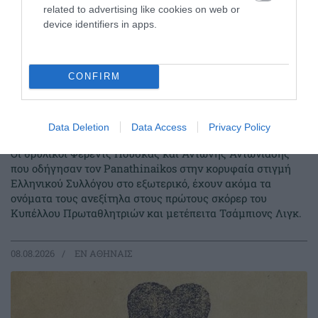
related to advertising like cookies on web or
device identifiers in apps.
CONFIRM
Τρεις φορές πρώτοι σκόρερ στην
κορυφαία διασυλλογική
Data Deletion
Data Access
Privacy Policy
διοργάνωση!
Οι θρυλικοί Φέρεντς Πούσκας και Αντώνης Αντωνιάδης
που οδήγησαν τον Panathinaikos στην κορυφαία στιγμή
Ελληνικού Συλλόγου στο εξωτερικό, έχουν ακόμα τα
ονόματα τους ανεξίτηλα στους πρώτους σκόρερ του
Κυπέλλου Πρωταθλητριών και μετέπειτα Τσάμπιονς Λιγκ.
08.08.2026
EΝ ΑΘΗΝΑΙΣ