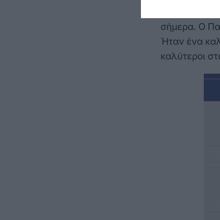
Ντράγκαν Νέσ
σήμερα. Ο Πα
Ήταν ένα καλ
καλύτεροι στ