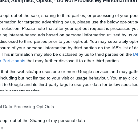
ου Παναθηναϊκού προήλθαν από 6 άσσους, 47 επιθ
κός Αθλητικός Όμιλος -
Do Not Process My Personal Infor
 λάθη αντιπάλων και του Πανιωνίου προήλθαν από
to opt-out of the sale, sharing to third parties, or processing of your per
, 8 μπλοκ και 16 λάθη αντιπάλων.
formation for targeted advertising by us, please use the below opt-out s
r selection. Please note that after your opt-out request is processed y
25-23, 25-14, 25-21) σε 86′
eing interest-based ads based on personal information utilized by us or
disclosed to third parties prior to your opt-out. You may separately opt-
losure of your personal information by third parties on the IAB’s list of
Σ Α.Ο. (Γιάννης Χαριτωνίδης):
Χατζηευστρατι
. This information may also be disclosed by us to third parties on the
IA
 άσσος, 3 μπλοκ), Γκρότους 2 (2/8 επ., 50% υπ. – 1
Participants
that may further disclose it to other third parties.
(2/3 επ.), Σάμανταν 11 (8/13 επ., 1 άσσος, 2 μπλ
 that this website/app uses one or more Google services and may gath
, 2 μπλοκ), Κωνσταντίνου 9 (8/16 επ., 1 άσσος, 38
including but not limited to your visit or usage behaviour. You may click 
 to Google and its third-party tags to use your data for below specifi
ελιά (λ, 30% υπ. – 22% άριστες), Μιροσάβλιεβιτς 7
ogle consent section.
π. – 0% άριστες).
l Data Processing Opt Outs
Σ.Σ. (Ντράγκαν Νέσιτς):
Μπούσα 5 (5/21 επ., 43
ικού 4 (1 άσσος, 3 μπλοκ), Άτκινσον 13 (9/42 επ., 
o opt-out of the Sharing of my personal data.
In
τσεβα 3 (3/4 επ.), Ίκιτς 4 (4/12 επ., 50% υπ. – 33