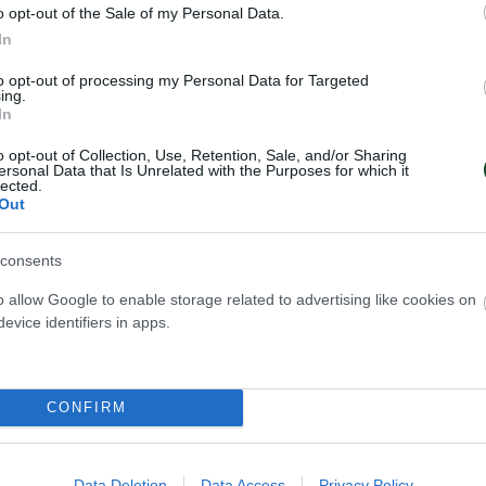
κουράτου (λ, 33% υπ. – 5% άριστες), Γεωργιάδου (
o opt-out of the Sale of my Personal Data.
, Αλεξάκου 4 (4/15 επ., 60% υπ. – 30% άριστες),
In
κονομίδου 5 (1/5 επ., 1 άσσος, 3 μπλοκ), Νικολογιά
to opt-out of processing my Personal Data for Targeted
ing.
 1 (1/2 επ.).
In
o opt-out of Collection, Use, Retention, Sale, and/or Sharing
 πάγκου
ersonal Data that Is Unrelated with the Purposes for which it
lected.
Out
ιτωνίδης (Παναθηναϊκός Α.Ο.):
«Αρχικά θέλω να
λυπητήρια σε όλες τις οικογένειες των 57 θυμάτ
consents
κολη εβδομάδα, αποκλειστήκαμε από το κύπελλο κα
o allow Google to enable storage related to advertising like cookies on
ίνει. Είχαμε όμως το σθένος να κοιτάξουμε μπροσ
evice identifiers in apps.
ου δείξαμε τις δυνατότητές μας απέναντι σε μία ομ
αλή. Αν ξεκινούσε τώρα το πρωτάθλημα, θα ήτα
CONFIRM
ία. Από εκεί και πέρα το μόνο που μας απομένει ε
 το δυνατόν καλύτερα και να ετοιμαστούμε για τα 
Data Deletion
Data Access
Privacy Policy