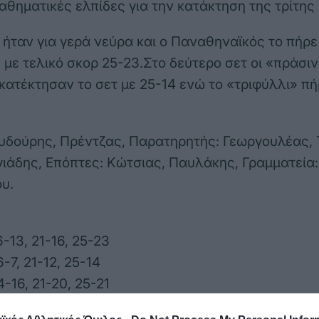
μαθηματικές ελπίδες για την κατάκτηση της τρίτης
 ήταν για γερά νεύρα και ο Παναθηναϊκός το πήρε
 με τελικό σκορ 25-23.Στο δεύτερο σετ οι «πράσι
 κατέκτησαν το σετ με 25-14 ενώ το «τριφύλλι» πή
ουδούρης, Πρέντζας, Παρατηρητής: Γεωργουλέας,
γιάδης, Επόπτες: Κώτσιας, Παυλάκης, Γραμματεία:
υ.
6-13, 21-16, 25-23
6-7, 21-12, 25-14
4-16, 21-20, 25-21