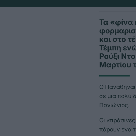
Τα «φίνα 
φορμαρισ
και στο τ
Τέμπη ενώ
Ρούξι Ντο
Μαρτίου 
O Παναθηναϊκ
σε μια πολύ 
Πανιώνιος.
Οι «πράσινες
πάρουν ένα τ