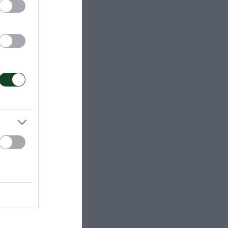
λ, 56% υπ. –
 Ηλιοπούλου 1
ννη 2 (2/2
 ξεκινήσω
ων στα Τέμπη.
ι είναι κάτι
τά και είχαμε
άδα που είναι
ν ψηλότερα
ίναι να
πλέι οφ».