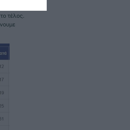
ύμε ρυθμό
το τέλος.
ίνουμε