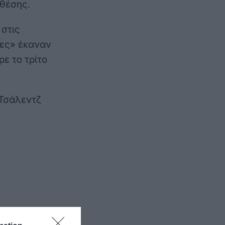
 θέσης.
 στις
νες» έκαναν
ρε το τρίτο
 Τσάλεντζ