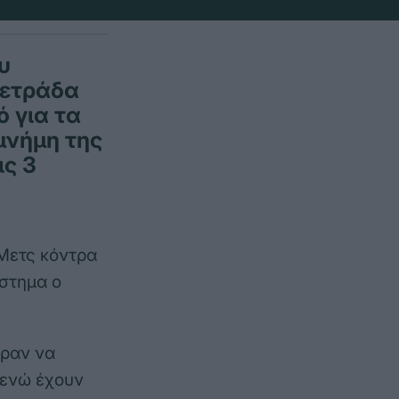
υ
τετράδα
 για τα
μνήμη της
ις 3
Μετς κόντρα
άστημα ο
εραν να
 ενώ έχουν