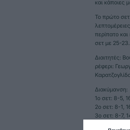
και κάποιες 
Το πρώτο σετ
λεπτομέρειες
περίπατο και
σετ με 25-23.
Διαιτητές: Β
ρέφερι: Γεωρ
Καρατζογλίδο
Διακύμανση:
1ο σετ: 8-5, 1
2ο σετ: 8-1, 1
3ο σετ: 8-7, 1