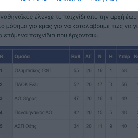
ιτς (Πανιώνιος Γ.Σ.Σ.):
«Δεν μπορέσαμε να βρο
ναθηναϊκός έλεγχε το παιχνίδι από την αρχή έως 
ό μάθημα για εμάς για να καταλάβουμε πως να γ
α επόμενα παιχνίδια που έρχονται».