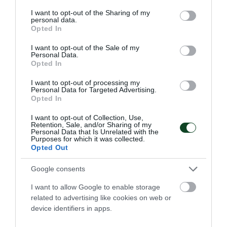
Τρίτος ο ΠΑΟ με τον Μίτα
services and may gather and store information including but
not limited to your visit or usage behaviour. You may click to
I want to opt-out of the Sharing of my
Πραγματοποιήθηκε το Πρωτάθλημα Ελλάδας σκητ με τον
personal data.
grant or deny consent to Google and its third-party tags to
Μάκη Μίτα να καταλαμβάνει την Τρίτη θέση.
Opted In
use your data for below specified purposes in below Google
consent section.
I want to opt-out of the Sale of my
Personal Data.
07.06.2026
ΣΚΟΠΟΒΟΛΗ
Opted In
I want to opt-out of processing my
Personal Data for Targeted Advertising.
ΤΕΛΕΥΤΑΙΑ ΝΕΑ
Opted In
I want to opt-out of Collection, Use,
Retention, Sale, and/or Sharing of my
Personal Data that Is Unrelated with the
Purposes for which it was collected.
Opted Out
Google consents
I want to allow Google to enable storage
related to advertising like cookies on web or
device identifiers in apps.