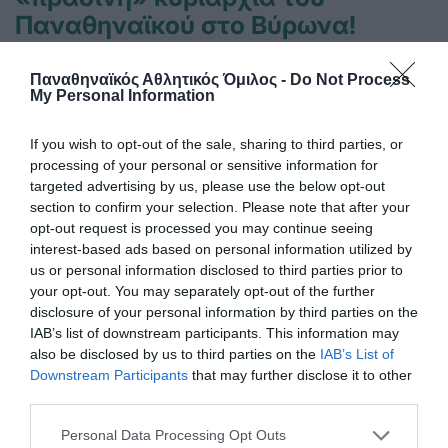
Παναθηναϊκού στο Βύρωνα!
Ένα ονειρικό αγωνιστικό διήμερο ολοκληρώθηκε για το
σκοπευτικό τμήμα του Παναθηναϊκού στο Εθνικό
Παναθηναϊκός Αθλητικός Όμιλος -
Do Not Process
Σκοπευτήριο Βύρωνα.
My Personal Information
If you wish to opt-out of the sale, sharing to third parties, or
14.06.2026
ΣΚΟΠΟΒΟΛΗ
processing of your personal or sensitive information for
targeted advertising by us, please use the below opt-out
section to confirm your selection. Please note that after your
opt-out request is processed you may continue seeing
interest-based ads based on personal information utilized by
us or personal information disclosed to third parties prior to
your opt-out. You may separately opt-out of the further
disclosure of your personal information by third parties on the
IAB’s list of downstream participants. This information may
also be disclosed by us to third parties on the
IAB’s List of
Downstream Participants
that may further disclose it to other
third parties.
Please note that this website/app uses one or more Google
Personal Data Processing Opt Outs