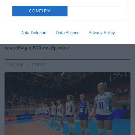
CONFIRM
Στον τελικό του Παγκοσμίου
πρωταθλήματος ο Κουλούρης
Data Deletion
Data Access
Privacy Policy
Ο Αρσένης Κουλούρης πραγματοποίησε πολύ καλή
εμφάνιση στον προκριματικό του μήκους στο Παγκόσμιο
πρωτάθλημα Κ20 του Όρεγκον.
08.08.2026
ΣΤΙΒΟΣ