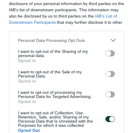
αγωνιστική πριν το φινάλε
disclosure of your personal information by third parties on the
Ο Παναθηναϊκός νίκησε τον ΟΦΗ την έκτη αγωνιστική της
IAB’s list of downstream participants. This information may
Α Εθνικής στο σκάκι.
also be disclosed by us to third parties on the
IAB’s List of
Downstream Participants
that may further disclose it to other
third parties.
09.07.2026
ΣΚΑΚΙ
Please note that this website/app uses one or more Google
Personal Data Processing Opt Outs
services and may gather and store information including but
not limited to your visit or usage behaviour. You may click to
I want to opt-out of the Sharing of my
personal data.
grant or deny consent to Google and its third-party tags to
Opted In
use your data for below specified purposes in below Google
consent section.
I want to opt-out of the Sale of my
Personal Data.
Opted In
I want to opt-out of processing my
Personal Data for Targeted Advertising.
Opted In
I want to opt-out of Collection, Use,
Retention, Sale, and/or Sharing of my
Ισοπαλία με την Καβάλα
Personal Data that Is Unrelated with the
Purposes for which it was collected.
Το τμήμα σκάκι του Παναθηναϊκού παραμένει χωρίς ήττα
Opted Out