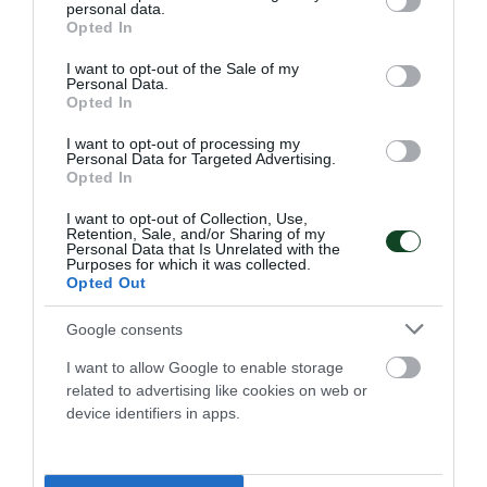
personal data.
grant or deny consent to Google and its third-party tags to
Opted In
use your data for below specified purposes in below Google
consent section.
I want to opt-out of the Sale of my
Personal Data.
Opted In
I want to opt-out of processing my
Personal Data for Targeted Advertising.
Opted In
I want to opt-out of Collection, Use,
Retention, Sale, and/or Sharing of my
Personal Data that Is Unrelated with the
Purposes for which it was collected.
Opted Out
Η κλήρωση της EuroLeague
Google consents
Women
Ο Παναθηναϊκός έμαθε το μονοπάτι του για την πρόκριση
I want to allow Google to enable storage
στους ομίλους της EuroLeague.
related to advertising like cookies on web or
device identifiers in apps.
16.07.2026
ΜΠΑΣΚΕΤ ΓΥΝΑΙΚΩΝ