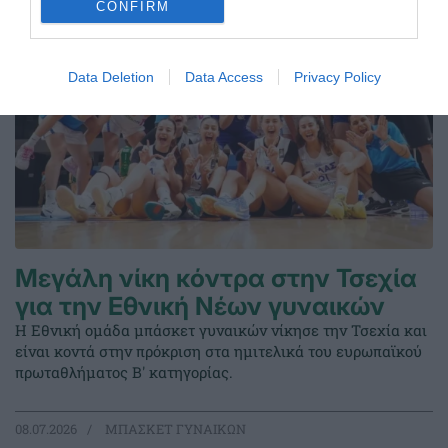
CONFIRM
Data Deletion
Data Access
Privacy Policy
Μεγάλη νίκη κόντρα στην Τσεχία
για την Εθνική Νέων γυναικών
Η Εθνική ομάδα μπάσκετ γυναικών νίκησε την Τσεχία και
είναι κοντά στην πρόκριση στα ημιτελικά του ευρωπαϊκού
πρωταθλήματος Β' κατηγορίας.
08.07.2026
ΜΠΑΣΚΕΤ ΓΥΝΑΙΚΩΝ