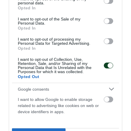
personal data.
grant or deny consent to Google and its third-party tags to
14.06.2026
ΣΚΟΠΟΒΟΛΗ
Opted In
use your data for below specified purposes in below Google
consent section.
I want to opt-out of the Sale of my
Personal Data.
Opted In
ΤΕΛΕΥΤΑΙΑ ΝΕΑ
I want to opt-out of processing my
Personal Data for Targeted Advertising.
Opted In
I want to opt-out of Collection, Use,
Retention, Sale, and/or Sharing of my
Personal Data that Is Unrelated with the
Purposes for which it was collected.
Opted Out
Google consents
I want to allow Google to enable storage
related to advertising like cookies on web or
device identifiers in apps.
Στον Παναθηναϊκό η