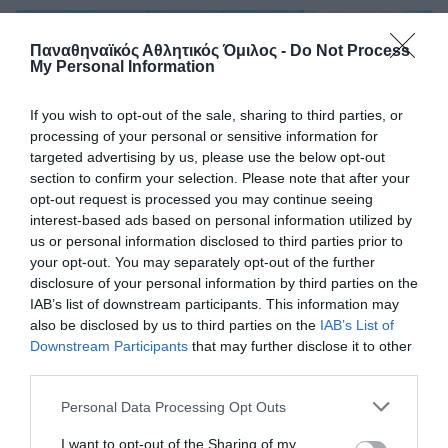
Παναθηναϊκός Αθλητικός Όμιλος -
Do Not Process
My Personal Information
If you wish to opt-out of the sale, sharing to third parties, or
processing of your personal or sensitive information for
targeted advertising by us, please use the below opt-out
section to confirm your selection. Please note that after your
opt-out request is processed you may continue seeing
interest-based ads based on personal information utilized by
us or personal information disclosed to third parties prior to
your opt-out. You may separately opt-out of the further
disclosure of your personal information by third parties on the
Σαρωτική εμφάνιση και
IAB’s list of downstream participants. This information may
«πράσινη» κυριαρχία του
also be disclosed by us to third parties on the
IAB’s List of
Παναθηναϊκού στο Βύρωνα!
Downstream Participants
that may further disclose it to other
third parties.
Ένα ονειρικό αγωνιστικό διήμερο ολοκληρώθηκε για το
σκοπευτικό τμήμα του Παναθηναϊκού στο Εθνικό
Please note that this website/app uses one or more Google
Personal Data Processing Opt Outs
Σκοπευτήριο Βύρωνα.
services and may gather and store information including but
not limited to your visit or usage behaviour. You may click to
I want to opt-out of the Sharing of my