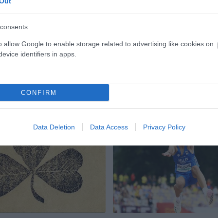
Out
 παρουσία σήμερα (5/8) στο
πρωτάθλημα σκοποβολής κ23 στ
άθλημα κ23 στο Βρότσλαβ.
Βρότσλαβ.
consents
o allow Google to enable storage related to advertising like cookies on
ΑΔΗΜΙΑ ΣΚΟΠΟΒΟΛΗΣ
04.08.2026
ΑΚΑΔΗΜΙΑ ΣΚΟΠΟ
evice identifiers in apps.
CONFIRM
Data Deletion
Data Access
Privacy Policy