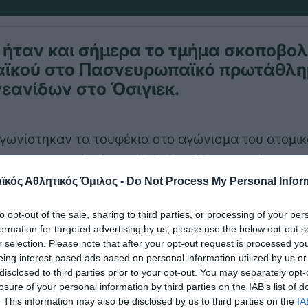
 ήταν και σήμερα το τμήμα σκοποβολ
ϊκού στο Πασνευρωπαϊκό πρωτάθλ
εανίδων στο Όσιγιεκ.
γωνίστηκαν τα τουφέκια στο αγώνισμα του ατομικ
τον αγωνιστικό χώρο ο Σοβολος Κωνσταντίνος με 
 στην 31η θέση .
κός Αθλητικός Όμιλος -
Do Not Process My Personal Infor
ξεκίνησαν τα κορίτσια μας όπου η Εμμανουέλα Μ
to opt-out of the sale, sharing to third parties, or processing of your per
formation for targeted advertising by us, please use the below opt-out s
9 τερμάτισε στην 65η θέση ενώ η Καρβουνιάρη Η
r selection. Please note that after your opt-out request is processed y
τουφέκι της και δεν μπόρεσε να τελειώσει τον αγ
eing interest-based ads based on personal information utilized by us or
disclosed to third parties prior to your opt-out. You may separately opt-
losure of your personal information by third parties on the IAB’s list of
. This information may also be disclosed by us to third parties on the
IA