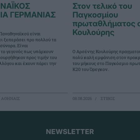
ΝΑΪΚΟΣ
Στον τελικό του
ΙΑ ΓΕΡΜΑΝΙΑΣ
Παγκοσμίου
πρωταθλήματος 
Κουλούρης
Παναθηναϊκού είναι
ει ξεπεράσει προ πολλού τα
σύνορα. Είναι
Ο Αρσένης Κουλούρης πραγματο
 το γεγονός πως υπάρχουν
πολύ καλή εμφάνιση στον προκρ
ιουργήθηκαν προς τιμήν του
του μήκους στο Παγκόσμιο πρω
λόγου και έχουν πάρει την
Κ20 του Όρεγκον.
 ΑΘΗΝΑΙΣ
08.08.2026
ΣΤΙΒΟΣ
NEWSLETTER