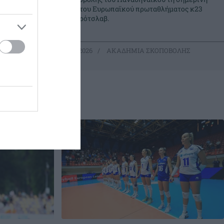
ο
μέρα του Ευρωπαϊκού πρωταθλήματος κ23
στο Βρότσλαβ.
ΒΟΛΗΣ
03.08.2026
ΑΚΑΔΗΜΙΑ ΣΚΟΠΟΒΟΛΗΣ