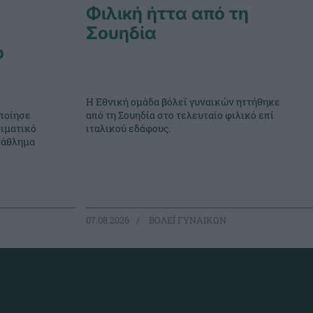
Φιλική ήττα από τη
Σουηδία
ο
Η Εθνική ομάδα βόλεϊ γυναικών ηττήθηκε
ποίησε
από τη Σουηδία στο τελευταίο φιλικό επί
ιματικό
ιταλικού εδάφους.
τάθλημα
07.08.2026
ΒΟΛΕΪ ΓΥΝΑΙΚΩΝ