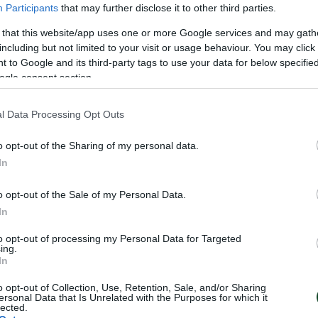
Participants
that may further disclose it to other third parties.
 that this website/app uses one or more Google services and may gath
including but not limited to your visit or usage behaviour. You may click 
ΛΗΣ
 to Google and its third-party tags to use your data for below specifi
ogle consent section.
l Data Processing Opt Outs
o opt-out of the Sharing of my personal data.
In
o opt-out of the Sale of my Personal Data.
In
to opt-out of processing my Personal Data for Targeted
ing.
α «τριφύλλια»
Σημαντική «πράσ
In
τσλαβ
παρουσία
o opt-out of Collection, Use, Retention, Sale, and/or Sharing
ersonal Data that Is Unrelated with the Purposes for which it
Δυναμική παρουσία είχαν οι αθλ
lected.
ποβολής του Παναθηναϊκού
Παναθηναϊκού σήμερα στο Ευρω