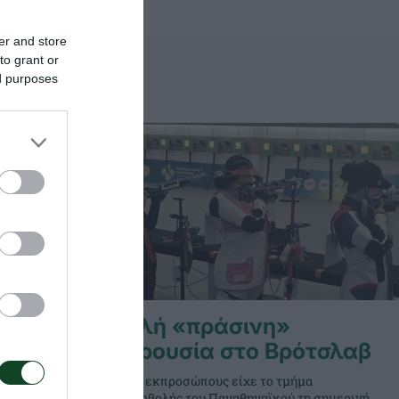
er and store
to grant or
ed purposes
ινη»
Καλή «πράσινη»
παρουσία στο Βρότσλαβ
ητές του
Τρεις εκπροσώπους είχε το τμήμα
παϊκό
σκοποβολής του Παναθηναϊκού τη σημερινή