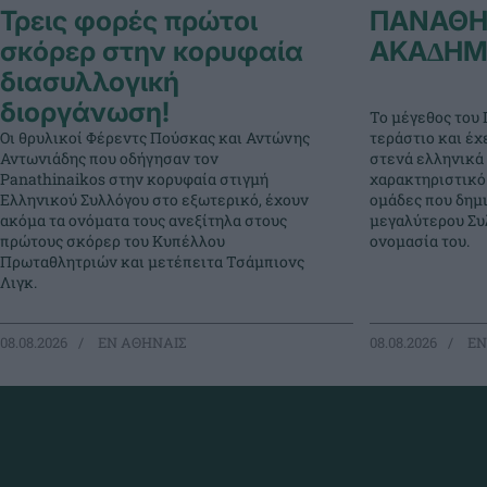
Τρεις φορές πρώτοι
ΠΑΝΑΘΗ
σκόρερ στην κορυφαία
ΑΚΑ∆ΗΜ
διασυλλογική
διοργάνωση!
Το μέγεθος του 
Οι θρυλικοί Φέρεντς Πούσκας και Αντώνης
τεράστιο και έχ
Αντωνιάδης που οδήγησαν τον
στενά ελληνικά 
Panathinaikos στην κορυφαία στιγμή
χαρακτηριστικό
Ελληνικού Συλλόγου στο εξωτερικό, έχουν
ομάδες που δημ
ακόμα τα ονόματα τους ανεξίτηλα στους
μεγαλύτερου Συλ
πρώτους σκόρερ του Κυπέλλου
ονομασία του.
Πρωταθλητριών και μετέπειτα Τσάμπιονς
Λιγκ.
08.08.2026
EΝ ΑΘΗΝΑΙΣ
08.08.2026
EΝ