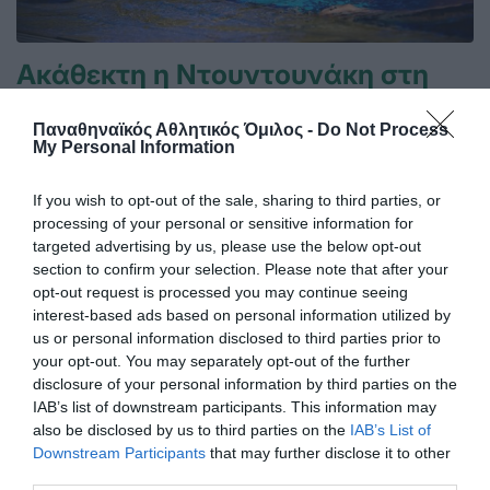
Ακάθεκτη η Ντουντουνάκη στη
Ρώμη
Παναθηναϊκός Αθλητικός Όμιλος -
Do Not Process
Η Άννα Ντουντουνάκη προκρίθηκε σε έναν ακόμη τελικό
My Personal Information
στο μίτινγκ Sette Colli της Ρώμης.
If you wish to opt-out of the sale, sharing to third parties, or
27.06.2026
ΚΟΛΥΜΒΗΣΗ
processing of your personal or sensitive information for
targeted advertising by us, please use the below opt-out
section to confirm your selection. Please note that after your
opt-out request is processed you may continue seeing
interest-based ads based on personal information utilized by
us or personal information disclosed to third parties prior to
your opt-out. You may separately opt-out of the further
disclosure of your personal information by third parties on the
IAB’s list of downstream participants. This information may
also be disclosed by us to third parties on the
IAB’s List of
Downstream Participants
that may further disclose it to other
third parties.