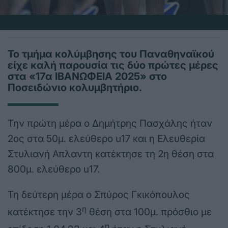
Το τμήμα κολύμβησης του Παναθηναϊκού
είχε καλή παρουσία τις δύο πρώτες μέρες
στα «17α ΙΒΑΝΩΦΕΙΑ 2025» στο
Ποσειδώνιο κολυμβητήριο.
Την πρώτη μέρα ο Δημήτρης Πασχάλης ήταν
2ος στα 50μ. ελεύθερο u17 και η Ελευθερία
Στυλιανή Απλαντη κατέκτησε τη 2η θέση στα
800μ. ελεύθερο u17.
Τη δεύτερη μέρα ο Σπύρος Γκικόπουλος
η
κατέκτησε την 3
θέση στα 100μ. πρόσθιο με
η