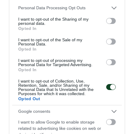
Please note that this website/app uses one or more Google
Personal Data Processing Opt Outs
services and may gather and store information including but
Ανταγωνιστική Ντουντουνάκη
not limited to your visit or usage behaviour. You may click to
I want to opt-out of the Sharing of my
personal data.
στη Ρώμη
grant or deny consent to Google and its third-party tags to
Opted In
use your data for below specified purposes in below Google
Η Άννα Ντουντουνάκη συμμετείχε σε δύο τελικούς την
consent section.
πρώτη μέρα του Sette Colli στη Ρώμη.
I want to opt-out of the Sale of my
Personal Data.
Opted In
26.06.2026
ΚΟΛΥΜΒΗΣΗ
I want to opt-out of processing my
Personal Data for Targeted Advertising.
Opted In
ΤΕΛΕΥΤΑΙΑ ΝΕΑ
I want to opt-out of Collection, Use,
Retention, Sale, and/or Sharing of my
Personal Data that Is Unrelated with the
Purposes for which it was collected.
Opted Out
Google consents
I want to allow Google to enable storage
related to advertising like cookies on web or