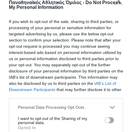
Παναθηναϊκός Αθλητικός Όμιλος -
Do Not Process
My Personal Information
If you wish to opt-out of the sale, sharing to third parties, or
processing of your personal or sensitive information for
targeted advertising by us, please use the below opt-out
Σημαντικές διακρίσεις στους
section to confirm your selection. Please note that after your
αγώνες του Διρού
opt-out request is processed you may continue seeing
interest-based ads based on personal information utilized by
Με εξαιρετικές εμφανίσεις και σημαντικές θέσεις στο
us or personal information disclosed to third parties prior to
βάθρο, οι αθλητές και οι αθλήτριες του Παναθηναϊκού
your opt-out. You may separately opt-out of the further
ξεχώρισαν στους αγώνες του Σκοπευτικού Ομίλου Ταίναρο
disclosure of your personal information by third parties on the
στο Διρό.
IAB’s list of downstream participants. This information may
also be disclosed by us to third parties on the
IAB’s List of
Downstream Participants
that may further disclose it to other
27.06.2026
ΣΚΟΠΟΒΟΛΗ
third parties.
Please note that this website/app uses one or more Google
Personal Data Processing Opt Outs
services and may gather and store information including but
not limited to your visit or usage behaviour. You may click to
I want to opt-out of the Sharing of my
personal data.
grant or deny consent to Google and its third-party tags to
Opted In
use your data for below specified purposes in below Google