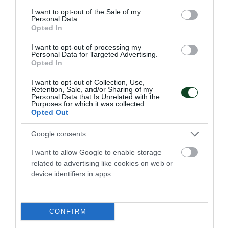
consent section.
I want to opt-out of the Sale of my
Personal Data.
Opted In
I want to opt-out of processing my
Personal Data for Targeted Advertising.
Opted In
I want to opt-out of Collection, Use,
Σαρωτική εμφάνιση και
Retention, Sale, and/or Sharing of my
Personal Data that Is Unrelated with the
«πράσινη» κυριαρχία του
Purposes for which it was collected.
Παναθηναϊκού στο Βύρωνα!
Opted Out
Ένα ονειρικό αγωνιστικό διήμερο ολοκληρώθηκε για το
Google consents
σκοπευτικό τμήμα του Παναθηναϊκού στο Εθνικό
Σκοπευτήριο Βύρωνα.
I want to allow Google to enable storage
related to advertising like cookies on web or
device identifiers in apps.
14.06.2026
ΣΚΟΠΟΒΟΛΗ
CONFIRM
ΤΕΛΕΥΤΑΙΑ ΝΕΑ