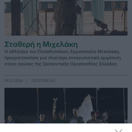
Σταθερή η Μιχελάκη
Η αθλήτρια του Παναθηναϊκού, Εμμανουέλα Μιχελάκη,
πραγματοποίησε μια ιδιαίτερα ανταγωνιστική εμφάνιση
στους αγώνες της Σκοπευτικής Ομοσπονδίας Ελλάδας.
04.07.2026
ΣΚΟΠΟΒΟΛΗ