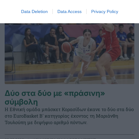
Data Deletion
Data Access
Privacy Policy
Δύο στα δύο με «πράσινη»
σύμβολη
Η Εθνική ομάδα μπάσκετ Κορασίδων έκανε το δύο στα δύο
στο EuroBasket Β' κατηγορίας έχοντας τη Μαριάνθη
Τουλούπη με διψήφιο αριθμό πόντων.