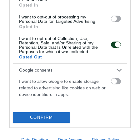
Opted In
I want to opt-out of processing my
Personal Data for Targeted Advertising.
Opted In
I want to opt-out of Collection, Use,
Retention, Sale, and/or Sharing of my
Personal Data that Is Unrelated with the
Purposes for which it was collected.
Ασημένιο μετάλλιο στο Μπότσια
Opted Out
Σημαντικές επιτυχίες κατάφεραν οι αθλητές και οι
αθλήτριες του Παναθηναϊκού στο Πανελλήνιο πρωτάθλημα
Google consents
Μπότσια.
I want to allow Google to enable storage
related to advertising like cookies on web or
13.06.2026
ΜΠΟΤΣΙΑ
device identifiers in apps.
CONFIRM
Data Deletion
Data Access
Privacy Policy