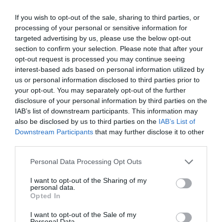
If you wish to opt-out of the sale, sharing to third parties, or
processing of your personal or sensitive information for
targeted advertising by us, please use the below opt-out
section to confirm your selection. Please note that after your
opt-out request is processed you may continue seeing
interest-based ads based on personal information utilized by
us or personal information disclosed to third parties prior to
Ξεκίνημα με νίκη για την
your opt-out. You may separately opt-out of the further
disclosure of your personal information by third parties on the
Μπούσιου
IAB’s list of downstream participants. This information may
Η Φωτεινή Μπούσιου έκανε θετικό ξεκίνημα στο
also be disclosed by us to third parties on the
IAB’s List of
Παγκόσμιο Challenger Μπότσια στο Πόζναν.
Downstream Participants
that may further disclose it to other
third parties.
05.08.2026
ΜΠΟΤΣΙΑ
Please note that this website/app uses one or more Google
Personal Data Processing Opt Outs
services and may gather and store information including but
not limited to your visit or usage behaviour. You may click to
I want to opt-out of the Sharing of my
personal data.
grant or deny consent to Google and its third-party tags to
Opted In
use your data for below specified purposes in below Google
consent section.
I want to opt-out of the Sale of my
Personal Data.