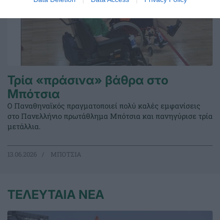
Τρία «πράσινα» βάθρα στο
Μπότσια
Ο Παναθηναϊκός πραγματοποιεί πολύ καλές εμφανίσεις
στο Πανελλήνιο πρωτάθλημα Μπότσια και πανηγύρισε τρία
μετάλλια.
13.06.2026
ΜΠΟΤΣΙΑ
ΤΕΛΕΥΤΑΙΑ ΝΕΑ