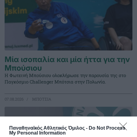
Μία ισοπαλία και μία ήττα για την
Μπούσιου
Η Φωτεινή Μπούσιου ολοκλήρωσε την παρουσία της στο
Παγκόσμιο Challenger Μπότσια στην Πολωνία.
07.08.2026
ΜΠΟΤΣΙΑ
Παναθηναϊκός Αθλητικός Όμιλος -
Do Not Process
My Personal Information