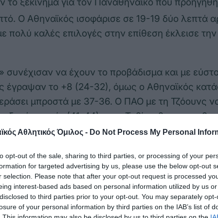
ν το ξεκίνημα για τον Παναθηναϊκό που προηγήθηκ
τό. Ο Αθηναϊκός ισοφάρισε σε 19-19 δύο λεπτά α
ε πολύ καλές επιλογές στην επίθεση έκλεισε την
» συνέχισαν να έχουν το προβάδισμα και με εύστ
 έγραψαν το +8 (24-32), όμως ο Αθηναϊκός κατά
περάσει μπροστά με 37-36. Ο ΠΑΟ με τη Τζόουνς να
ε ξανά τα ηνία (41-44) και η Τσβίτκοβιτς με φοβε
ω από το κέντρο έγραψε το 44-49 του πρώτου ημι
κός Αθλητικός Όμιλος -
Do Not Process My Personal Infor
ροφή στο παρκέ ο ΠΑΟ κράτησε το προβάδισμα σ
to opt-out of the sale, sharing to third parties, or processing of your per
formation for targeted advertising by us, please use the below opt-out s
ρθε η ισοφάριση (57-57) στα μισά της περιόδου. 
r selection. Please note that after your opt-out request is processed y
στά με +4 (66-62), όμως η ομάδα της Ερντέμ δε
eing interest-based ads based on personal information utilized by us or
disclosed to third parties prior to your opt-out. You may separately opt-
ό να ανοίξει τη διαφορά με το δεκάλεπτο να λήγει
losure of your personal information by third parties on the IAB’s list of
. This information may also be disclosed by us to third parties on the
IA