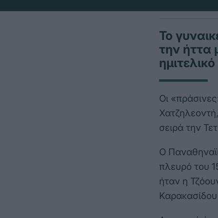
Το γυναικ
την ήττα 
ημιτελικό
Οι «πράσινες
Χατζηλεοντή,
σειρά την Τε
Ο Παναθηναϊκ
πλευρό του 1
ήταν η Τζόουν
Καρακασίδου μ