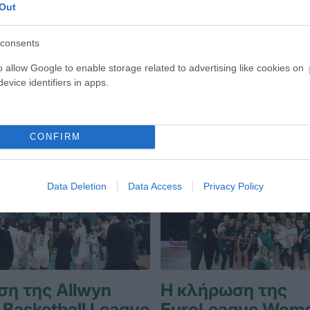
Out
consents
o allow Google to enable storage related to advertising like cookies on
evice identifiers in apps.
CONFIRM
Data Deletion
Data Access
Privacy Policy
η της Allwyn
Η κλήρωση της
Basketball League
EuroLeague Wom