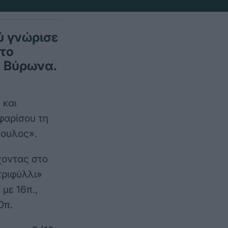
ύ γνώρισε
ώτο
υ Βύρωνα.
 και
φαρίσου τη
πουλος».
χοντας στο
τριφύλλι»
 με 16π.,
0π.