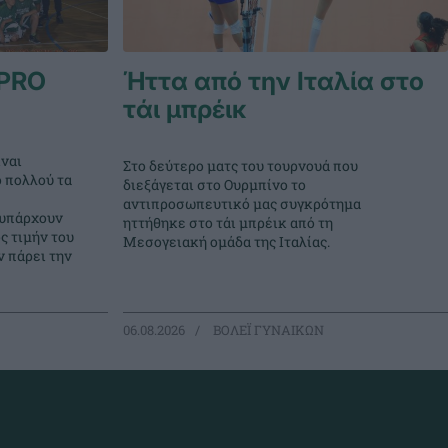
PRO
Ήττα από την Ιταλία στο
τάι μπρέικ
ναι
Στο δεύτερο ματς του τουρνουά που
ο πολλού τα
διεξάγεται στο Ουρμπίνο το
αντιπροσωπευτικό μας συγκρότημα
 υπάρχουν
ηττήθηκε στο τάι μπρέικ από τη
ς τιμήν του
Μεσογειακή ομάδα της Ιταλίας.
 πάρει την
06.08.2026
ΒΟΛΕΪ ΓΥΝΑΙΚΩΝ