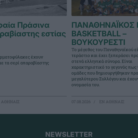
φαία Πράσινα
ΠΑΝΑΘΗΝΑΪΚΟΣ 
ραβίαστης εστίας
BASKETBALL –
ΒΟΥΚΟΥΡΕΣΤΙ
Το μέγεθος του Παναθηναϊκού εί
τεράστιο και έχει ξεπεράσει πρ
τερματοφύλακες έχουν
στενά ελληνικά σύνορα. Είναι
με τα σερί απαραβίαστης
χαρακτηριστικό το γεγονός πως
ομάδες που δημιουργήθηκαν προ
μεγαλύτερου Συλλόγου και έχουν
ονομασία του.
 ΑΘΗΝΑΙΣ
07.08.2026
EΝ ΑΘΗΝΑΙΣ
NEWSLETTER