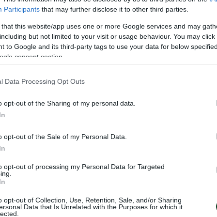
η της τελευταίας περιόδου ο Αθηναϊκός ξεκίνησε 
Participants
that may further disclose it to other third parties.
 και πάλι το «τριφύλλι» κατάφερε να μείνει μέσα
 that this website/app uses one or more Google services and may gath
ο
ο
 και το 36
λεπτό, όταν δόθηκε 5
φάουλ στη Τζόο
including but not limited to your visit or usage behaviour. You may click 
 to Google and its third-party tags to use your data for below specifi
ή με τη διαφορά να φτάνει στο +8 (89-81) υπέρ τω
ogle consent section.
Από το σημείο αυτό και μετά ο Παναθηναϊκός δε 
 το τελικό 98-85.
l Data Processing Opt Outs
Σπυρόπουλος-Αργυρούδης-Καλογερόπουλος
o opt-out of the Sharing of my personal data.
In
-25, 44-49, 68-66, 98-85
o opt-out of the Sale of my Personal Data.
In
lco (Καλτσίδου): Σταμάτη 4(1), Μαρίνη 2, Βιντσιλ
, Παγκαλος, Τζόουνς 17(2), Χολμς 25(1), Σέπαρντ 
to opt-out of processing my Personal Data for Targeted
ing.
In
 (Ερντέμ): Καρακασίδου 14, Κωτούλα 3(1), Κόνιαλ
o opt-out of Collection, Use, Retention, Sale, and/or Sharing
5(2), Αλεξαδρή 10, Ντίξον 16, Τζόουνς 24(1), Χαιρι
ersonal Data that Is Unrelated with the Purposes for which it
lected.