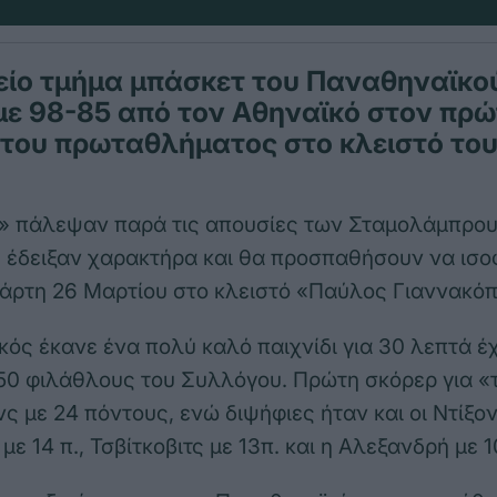
είο τμήμα μπάσκετ του Παναθηναϊκο
με 98-85 από τον Αθηναϊκό στον πρ
 του πρωταθλήματος στο κλειστό το
» πάλεψαν παρά τις απουσίες των Σταμολάμπρου
 έδειξαν χαρακτήρα και θα προσπαθήσουν να ισο
τάρτη 26 Μαρτίου στο κλειστό «Παύλος Γιαννακό
ός έκανε ένα πολύ καλό παιχνίδι για 30 λεπτά έ
50 φιλάθλους του Συλλόγου. Πρώτη σκόρερ για «
ς με 24 πόντους, ενώ διψήφιες ήταν και οι Ντίξον
ε 14 π., Τσβίτκοβιτς με 13π. και η Αλεξανδρή με 1