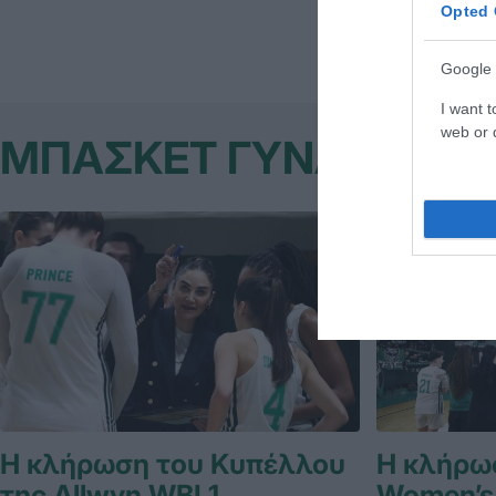
Opted 
Google 
I want t
web or d
ΜΠΑΣΚΕΤ ΓΥΝΑΙΚΩΝ
Η κλήρωση του Κυπέλλου
Η κλήρωσ
της Allwyn WBL1
Women’s 