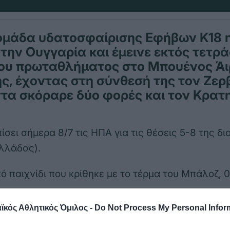
 ομάδα υδατοσφαίρισης Εφήβων Κ18 
 την Ουγγαρία και έμεινε εκτός τετρ
ου πρωταθλήματος στο Μπουένος Άι
ς, έχοντας στη σύνθεσή της τον Ζε
τα σκόραρε δύο φορές και τον Κρατ
ίσει σήμερα 8/7 τις ΗΠΑ για τις θέσεις 5-8 της 
λλάδας).
ό παιχνίδι που κρίθηκε με το τέρμα του Μπάλοζ, 0
κός Αθλητικός Όμιλος -
Do Not Process My Personal Infor
ηγήθηκε στο ξεκίνημα, αλλά και στη πορεία του ν