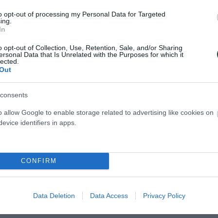
ΡΩΝ
to opt-out of processing my Personal Data for Targeted
ing.
In
o opt-out of Collection, Use, Retention, Sale, and/or Sharing
ersonal Data that Is Unrelated with the Purposes for which it
lected.
Out
consents
o allow Google to enable storage related to advertising like cookies on
evice identifiers in apps.
 η Εθνική Παίδων
Σπουδαία νίκη γι
 «τριφύλλια»
Εθνική με «πράσ
CONFIRM
 Παίδων πήρε άνετη νίκη
Η Εθνική ομάδα πόλο Παίδων πή
ρτο Ρίκο στο πλαίσιο του
κόντρα στην Ισπανία έχοντας πέ
ταθλήματος με πέντε
παίκτες του Παναθηναϊκού στη 
Data Deletion
Data Access
Privacy Policy
ναθηναϊκού στη σύνθεσή
και MVP τον Παναγιώτη Καρατζά