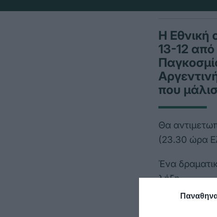
Η Εθνική
13-12 από
Παγκοσμί
Αργεντινή
που μάλισ
Θα αντιμετωπ
(23.30 ώρα Ε
Ένα δραματικ
λήξη.
Παναθηναϊ
Η Ελλάδα προ