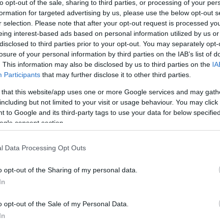
α όμως με αντεπίθεση πήρε τη πρωτοπορία στο σκο
to opt-out of the sale, sharing to third parties, or processing of your per
formation for targeted advertising by us, please use the below opt-out s
ατάφερε να ισοφαρίσει με δυο γκολ του Ζερβουδάκ
r selection. Please note that after your opt-out request is processed y
 δεχθεί το τελευταίο και καθοριστικό τέρμα ενώ σ
eing interest-based ads based on personal information utilized by us or
κούδης δεν κατάφερε να στείλει την αναμέτρηση σ
disclosed to third parties prior to your opt-out. You may separately opt-
losure of your personal information by third parties on the IAB’s list of
. This information may also be disclosed by us to third parties on the
IA
ΛΑΔΑ 13-12
Participants
that may further disclose it to other third parties.
 that this website/app uses one or more Google services and may gath
5, 4-2, 4-2, 2-3
including but not limited to your visit or usage behaviour. You may click 
 to Google and its third-party tags to use your data for below specifi
ς Μαχαίρας): Μαυροβουνιώτης, Λυκούδης 4, Κόκκ
ogle consent section.
Μπετχαβάς, Λασκαρίδης 1, Ζερβουδάκης 2, Μητρά
Σιαμάς 1, Μπελέσης, Κρατημένος, Χατζής 1.
l Data Processing Opt Outs
o opt-out of the Sharing of my personal data.
In
o opt-out of the Sale of my Personal Data.
In