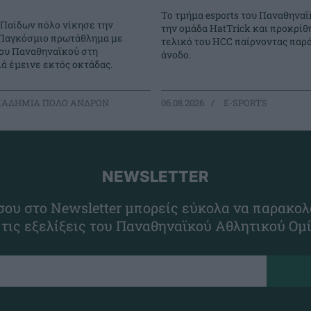
Το τμήμα esports του Παναθηναϊ
 Παίδων πόλο νίκησε την
την ομάδα HatTrick και προκρίθ
ο Παγκόσμιο πρωτάθλημα με
τελικό του HCC παίρνοντας παρ
του Παναθηναϊκού στη
άνοδο.
ά έμεινε εκτός οκτάδας.
ΑΔΗΜΙΑ ΠΟΛΟ ΑΝΔΡΩΝ
06.08.2026
E-SPORTS
NEWSLETTER
ου στο Newsletter μπορείς εύκολα να παρακολ
 τις εξελίξεις του Παναθηναϊκού Αθλητικού Ομ