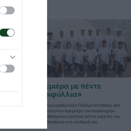
α την
Πρεμιέρα με πέντε
ινο» MVP
«τριφύλλια»
ρε τη νίκη
Η Εθνική ομάδα πόλο Παίδων ηττήθηκε από
ντε
τη Ρωσία στην πρεμιέρα του παγκοσμίου
σύνθεσή της
πρωταθλήματος έχοντας πέντε παίκτες του
.
Παναθηναϊκού στη σύνθεσή της.