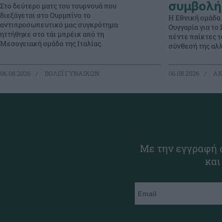
συμβολή
Στο δεύτερο ματς του τουρνουά που
διεξάγεται στο Ουρμπίνο το
Η Εθνική ομάδα
αντιπροσωπευτικό μας συγκρότημα
Ουγγαρία για τ
ηττήθηκε στο τάι μπρέικ από τη
πέντε παίκτες 
Μεσογειακή ομάδα της Ιταλίας.
σύνθεσή της αλλ
06.08.2026
ΒΟΛΕΪ ΓΥΝΑΙΚΩΝ
06.08.2026
ΑΚ
Με την εγγραφή σ
και