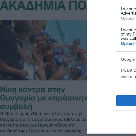
ΑΚΑΔΗΜΙΑ ΠΟΛΟ ΑΝΔ
I want 
Advertis
Opted 
I want t
of my P
was col
Opted 
Google 
I want t
web or d
Νίκη κόντρα στην
Κυρίαρχη
Ουγγαρία με «πράσινη»
με πέντε
συμβολή
Η Εθνική ομάδα
κόντρα στο Πουέ
Η Εθνική ομάδα Παίδων πόλο νίκησε την
Παγκόσμιου πρω
Ουγγαρία για το Παγκόσμιο πρωτάθλημα με
παίκτες του Πα
πέντε παίκτες του Παναθηναϊκού στη
της.
σύνθεσή της αλλά έμεινε εκτός οκτάδας.