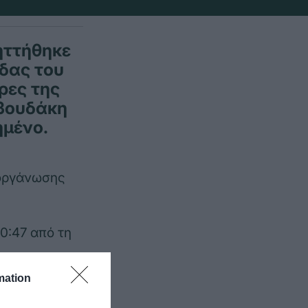
ηττήθηκε
άδας του
ρες της
ρβουδάκη
ημένο.
διοργάνωσης
0:47 από τη
mation
τέρμπι με 8-