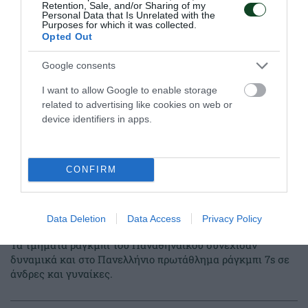
Retention, Sale, and/or Sharing of my
28.06.2026
ΡΑΓΚΜΠΙ
Personal Data that Is Unrelated with the
Purposes for which it was collected.
Opted Out
Google consents
I want to allow Google to enable storage
related to advertising like cookies on web or
device identifiers in apps.
CONFIRM
Data Deletion
Data Access
Privacy Policy
Συνεχίζει δυναμικά στο 7s
Τα τμήματα ράγκμπι του Παναθηναϊκού συνέχισαν
δυναμικά και στο Πανελλήνιο πρωτάθλημα ράγκμπι 7s σε
άνδρες και γυναίκες.