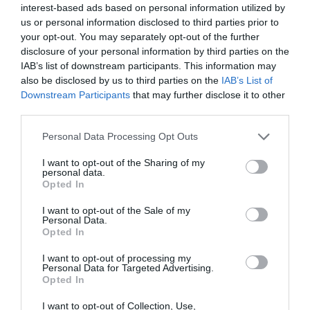
interest-based ads based on personal information utilized by
us or personal information disclosed to third parties prior to
12.07.2026
ΡΑΓΚΜΠΙ
your opt-out. You may separately opt-out of the further
disclosure of your personal information by third parties on the
IAB’s list of downstream participants. This information may
also be disclosed by us to third parties on the
IAB’s List of
Downstream Participants
that may further disclose it to other
third parties.
Please note that this website/app uses one or more Google
Personal Data Processing Opt Outs
services and may gather and store information including but
not limited to your visit or usage behaviour. You may click to
I want to opt-out of the Sharing of my
personal data.
grant or deny consent to Google and its third-party tags to
Opted In
use your data for below specified purposes in below Google
consent section.
I want to opt-out of the Sale of my
Personal Data.
Opted In
Ασυναγώνιστος στο ράγκμπι 7s
Τα τμήματα ράκγμπι του Παναθηναϊκού συνέχισαν με
I want to opt-out of processing my
Personal Data for Targeted Advertising.
νίκες στο πανελλήνιο πρωτάθλημα ράγκμπι 7s σε άνδρες
Opted In
και γυναίκες.
I want to opt-out of Collection, Use,