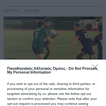
12.07.2026
ΡΑΓΚΜΠΙ
Παναθηναϊκός Αθλητικός Όμιλος -
Do Not Process
My Personal Information
Πλησιάζει στον τίτλο δύο στροφές
If you wish to opt-out of the sale, sharing to third parties, or
processing of your personal or sensitive information for
πριν το τέλος
targeted advertising by us, please use the below opt-out
Η ομάδα ανδρών του Παναθηναϊκού στο ράγκμπι 7s έκανε
section to confirm your selection. Please note that after your
αυτό που έπρεπε και παραμένει πρώτος
opt-out request is processed you may continue seeing