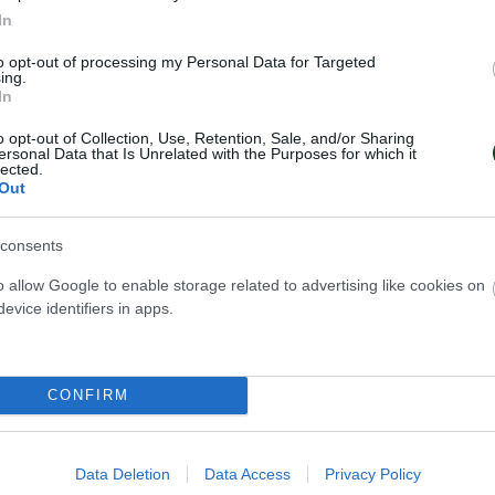
In
ΩΝ
to opt-out of processing my Personal Data for Targeted
ing.
In
o opt-out of Collection, Use, Retention, Sale, and/or Sharing
ersonal Data that Is Unrelated with the Purposes for which it
lected.
Out
consents
o allow Google to enable storage related to advertising like cookies on
evice identifiers in apps.
ιφύλλι στο
«Πράσινη» η Lalia 
CONFIRM
 Sydney Shepherd
Ο Παναθηναϊκός Αθλητικός Όμιλ
 Αθλητικός Όμιλος
ανακοινώνει την έναρξη της συ
ν έναρξη της συνεργασίας
του με τη Lalia Storti για το τμήμ
Data Deletion
Data Access
Privacy Policy
y Shepherd για το τμήμα
ποδοσφαίρου γυναικών.