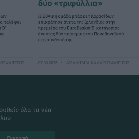
δύο «τριφύλλια»
δων
Η Εθνική ομάδα μπάσκετ Κορασίδων
θα παλέψει
επικράτησε άνετα της Ιρλανδίας στην
 Β'
πρεμιέρα του EuroBasket Β' κατηγορίας
ης
έχοντας δύο παίκτριες του Παναθηναϊκού
στη σύνθεσή της.
ΟΣΦΑΙΡΙΣΗΣ
07.08.2026
ΑΚΑΔΗΜΙΑ ΚΑΛΑΘΟΣΦΑΙΡΙΣΗΣ
ουθείς όλα τα νέα
ίλου