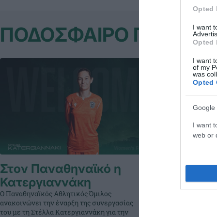
Opted 
ΠΟΔΟΣΦΑΙΡΟ ΓΥΝΑΙΚ
I want 
Advertis
Opted 
I want t
of my P
was col
Opted 
Google 
I want t
web or d
Στον Παναθηναϊκό η
Με το τρ
Κατεργιαννάκη
στήθος η
Ο Παναθηναϊκός Αθλητικός Όμιλος
Ο Παναθηναϊκός
ανακοινώνει την έναρξη της συνεργασίας
ανακοινώνει τη
του με τη Στέλλα Κατεργιαννάκη για την
του με τη Sydne