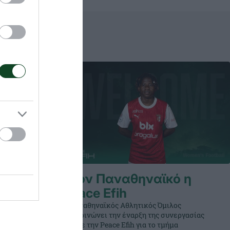
Storti
Στον Παναθηναϊκό η
Peace Efih
ος
Ο Παναθηναϊκός Αθλητικός Όμιλος
νεργασίας
ανακοινώνει την έναρξη της συνεργασίας
α
του με την Peace Efih για το τμήμα