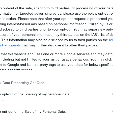
 Άργους και τον ευχαρίστησε για τη συμπαράστασ
to opt-out of the sale, sharing to third parties, or processing of your per
κό μέρος ο Παναθηναϊκός δεν αντιμετώπισε ιδιαίτ
formation for targeted advertising by us, please use the below opt-out s
r selection. Please note that after your opt-out request is processed y
αι νίκησε κατά κράτος τον αντίπαλό του.
eing interest-based ads based on personal information utilized by us or
disclosed to third parties prior to your opt-out. You may separately opt-
Παναθηναϊκού σημείωσαν οι Λόγου (2), Κακαμπούκ
losure of your personal information by third parties on the IAB’s list of
. This information may also be disclosed by us to third parties on the
IA
Participants
that may further disclose it to other third parties.
 (Χαραλαμπίδης): Δημητροπούλου,Δημητρίου, Μά
 that this website/app uses one or more Google services and may gath
including but not limited to your visit or usage behaviour. You may click 
Νεφρού, Κατωπόδη, Ρόγκαν, Κανέλλου, Νταρζάνου
 to Google and its third-party tags to use your data for below specifi
ogle consent section.
οι: Ανδρή, Δέλιου Καμαριανού, Λόγου, Αντίοχου, Σ
l Data Processing Opt Outs
αννακούλη , Ντζάνη και Δούλη.
o opt-out of the Sharing of my personal data.
In
o opt-out of the Sale of my Personal Data.