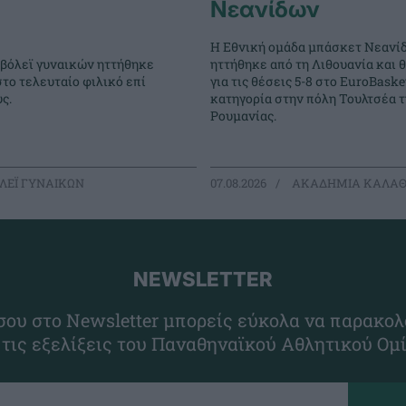
Νεανίδων
Η Εθνική ομάδα μπάσκετ Νεανί
 βόλεϊ γυναικών ηττήθηκε
ηττήθηκε από τη Λιθουανία και 
στο τελευταίο φιλικό επί
για τις θέσεις 5-8 στο EuroBasket
ς.
κατηγορία στην πόλη Τουλτσέα τ
Ρουμανίας.
ΛΕΪ ΓΥΝΑΙΚΩΝ
07.08.2026
ΑΚΑΔΗΜΙΑ ΚΑΛΑΘ
NEWSLETTER
ου στο Newsletter μπορείς εύκολα να παρακολ
 τις εξελίξεις του Παναθηναϊκού Αθλητικού Ομ