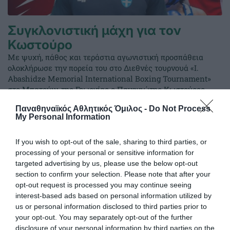
Συγκλονιστική μάχη για τον
Κωστούρο
Με ψυχή, πάθος και τεράστια αγωνιστική προσπάθεια
ολοκλήρωσε την πορεία του στο Διεθνές τουρνουά «I.
Abashidze Memorial International Boxing Tournament»
στο Μπατούμι της Γεωργίας ο Παναγιώτης Κωστούρος,
εκπροσωπώντας επάξια τα ελληνικά χρώματα απέναντι σε
Παναθηναϊκός Αθλητικός Όμιλος -
Do Not Process
έναν από τους πιο έμπειρους και διακεκριμένους αθλητές
My Personal Information
της κατηγορίας.
If you wish to opt-out of the sale, sharing to third parties, or
26.05.2026
ΠΥΓΜΑΧΙΑ
processing of your personal or sensitive information for
targeted advertising by us, please use the below opt-out
section to confirm your selection. Please note that after your
opt-out request is processed you may continue seeing
interest-based ads based on personal information utilized by
us or personal information disclosed to third parties prior to
your opt-out. You may separately opt-out of the further
disclosure of your personal information by third parties on the