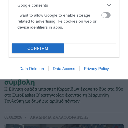
Google consents
I want to allow Google to enable storage
related to advertising like cookies on web or
device identifiers in apps.
CONFIRM
Data Deletion
Data Access
Privacy Policy
Δύο στα δύο με «πράσινη»
σύμβολη
Η Εθνική ομάδα μπάσκετ Κορασίδων έκανε το δύο στα δύο
στο EuroBasket Β' κατηγορίας έχοντας τη Μαριάνθη
Τουλούπη με διψήφιο αριθμό πόντων.
08.08.2026
ΑΚΑΔΗΜΙΑ ΚΑΛΑΘΟΣΦΑΙΡΙΣΗΣ