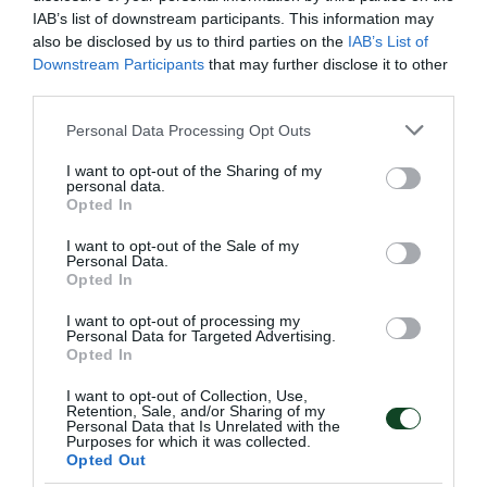
IAB’s list of downstream participants. This information may
also be disclosed by us to third parties on the
IAB’s List of
Downstream Participants
that may further disclose it to other
third parties.
Please note that this website/app uses one or more Google
Personal Data Processing Opt Outs
services and may gather and store information including but
«Πράσινες» διακρίσεις στο
not limited to your visit or usage behaviour. You may click to
I want to opt-out of the Sharing of my
personal data.
εξωτερικό
grant or deny consent to Google and its third-party tags to
Opted In
use your data for below specified purposes in below Google
Το τμήμα πυγμαχίας του Παναθηναϊκού είχε δύο
consent section.
I want to opt-out of the Sale of my
συμμετοχές στο εξωτερικό με τον Παντελή Γεωργόπουλο
Personal Data.
και τη Δέσποινα Μακρή να εκπροσωπούν τον Σύλλογο.
Opted In
I want to opt-out of processing my
17.05.2026
ΠΥΓΜΑΧΙΑ
Personal Data for Targeted Advertising.
Opted In
I want to opt-out of Collection, Use,
Retention, Sale, and/or Sharing of my
ΤΕΛΕΥΤΑΙΑ ΝΕΑ
Personal Data that Is Unrelated with the
Purposes for which it was collected.
Opted Out