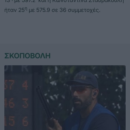
13
με 597.2 και η Κωνσταντίνα Σταυρακούλη
η
ήταν 25
με 575.9 σε 36 συμμετοχές.
ΣΚΟΠΟΒΟΛΗ