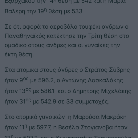
Εξαρχάκου την 14
θέση με 542 και η Μαρία
η
Βαλέρη την 19
θέση με 533
Σε ότι αφορά το αεροβόλο τουφέκι ανδρών ο
Παναθηναϊκός κατέκτησε την Τρίτη θέση στο
ομαδικό στους άνδρες και οι γυναίκες την
έκτη θέση.
Στα ατομικά στους άνδρες ο Στράτος Σύβρης
ος
ήταν 9
με 596.2, ο Αντώνης Δασκαλάκης
ος
ήταν 13
με 586.1 και ο Δημήτρης Μιχελάκης
ος
ήταν 31
με 542.9 σε 33 συμμετοχές.
Στο ατομικό γυναικών η Μαρούσα Μακράκη
η
ήταν 11
με 597.7, η Βεσέλα Στογιάνοβα ήταν
η