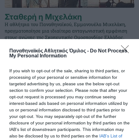
Σταθερή η Μιχελάκη
Η αθλήτρια του Παναθηναϊκού, Εμμανουέλα Μιχελάκη,
πραγματοποίησε μια ιδιαίτερα ανταγωνιστική εμφάνιση
στους αγώνες της Σκοπευτικής Ομοσπονδίας Ελλάδας.
Παναθηναϊκός Αθλητικός Όμιλος -
Do Not Process
04.07.2026
ΣΚΟΠΟΒΟΛΗ
My Personal Information
If you wish to opt-out of the sale, sharing to third parties, or
processing of your personal or sensitive information for
targeted advertising by us, please use the below opt-out
section to confirm your selection. Please note that after your
opt-out request is processed you may continue seeing
interest-based ads based on personal information utilized by
us or personal information disclosed to third parties prior to
your opt-out. You may separately opt-out of the further
disclosure of your personal information by third parties on the
IAB’s list of downstream participants. This information may
also be disclosed by us to third parties on the
IAB’s List of