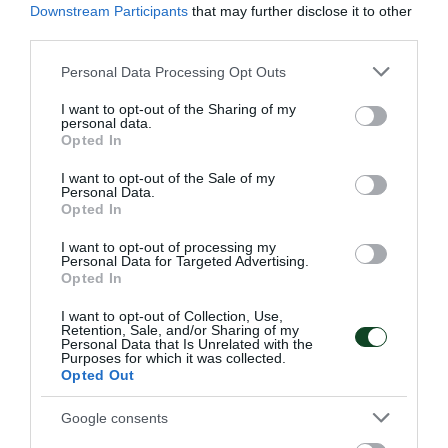
Downstream Participants
that may further disclose it to other
third parties.
Σημαντικές διακρίσεις στους
αγώνες του Διρού
Please note that this website/app uses one or more Google
Personal Data Processing Opt Outs
services and may gather and store information including but
Με εξαιρετικές εμφανίσεις και σημαντικές θέσεις στο
not limited to your visit or usage behaviour. You may click to
I want to opt-out of the Sharing of my
βάθρο, οι αθλητές και οι αθλήτριες του Παναθηναϊκού
personal data.
grant or deny consent to Google and its third-party tags to
ξεχώρισαν στους αγώνες του Σκοπευτικού Ομίλου Ταίναρο
Opted In
use your data for below specified purposes in below Google
στο Διρό.
consent section.
I want to opt-out of the Sale of my
Personal Data.
Opted In
27.06.2026
ΣΚΟΠΟΒΟΛΗ
I want to opt-out of processing my
Personal Data for Targeted Advertising.
Opted In
I want to opt-out of Collection, Use,
Retention, Sale, and/or Sharing of my
Personal Data that Is Unrelated with the
Purposes for which it was collected.
Opted Out
Google consents