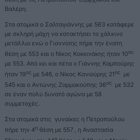
Βαλέρη.
Στα ατομικά ο Σαλταγιάννης με 563 κατάφερε
με σκληρή μάχη να κατακτήσει το χάλκινο
μετάλλιο ενώ ο Γιαννίσης πήρε την ένατη
ος
θέση με 553 και ο Νίκος Κοκκινάκης ήταν 10
με 553. Από κει και πέτα ο Γιάννης Καμπούρης
ος
ος
ήταν 19
με 546, ο Νίκος Κανιούρης 21
με
ος
545 και ο Αντώνης Ζαρμακούπης 36
με 532
σε έναν πολύ δυνατό αγώνα με 58
συμμετοχές.
Στα ατομικά στις γυναίκες η Πετροπούλου
η
πήρε την 4
θέση με 557 , η Αναστασία
η