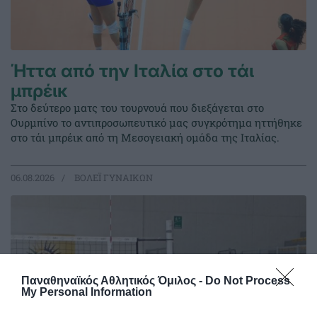
Ήττα από την Ιταλία στο τάι
μπρέικ
Στο δεύτερο ματς του τουρνουά που διεξάγεται στο
Ουρμπίνο το αντιπροσωπευτικό μας συγκρότημα ηττήθηκε
στο τάι μπρέικ από τη Μεσογειακή ομάδα της Ιταλίας.
06.08.2026
ΒΟΛΕΪ ΓΥΝΑΙΚΩΝ
Παναθηναϊκός Αθλητικός Όμιλος -
Do Not Process
My Personal Information