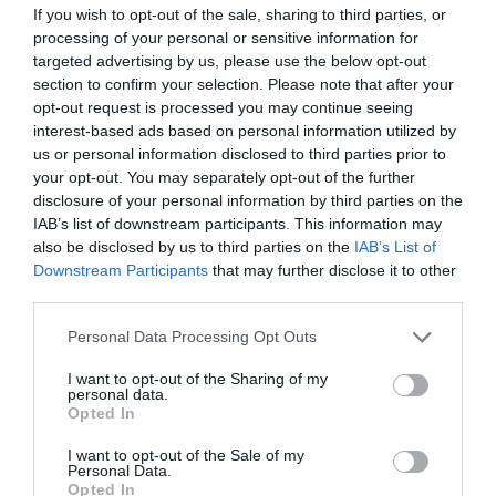
If you wish to opt-out of the sale, sharing to third parties, or
processing of your personal or sensitive information for
targeted advertising by us, please use the below opt-out
section to confirm your selection. Please note that after your
opt-out request is processed you may continue seeing
Φιλική ισοπαλία με διπλή
interest-based ads based on personal information utilized by
«πράσινη» συμμετοχή
us or personal information disclosed to third parties prior to
your opt-out. You may separately opt-out of the further
Η Εθνική ομάδα βόλεϊ γυναικών αναδείχθηκε ισόπαλη με
disclosure of your personal information by third parties on the
την αντίστοιχη της Σουηδία σε φιλική αναμέτρηση που
IAB’s list of downstream participants. This information may
συμμετείχαν δύο παίκτριες του Παναθηναϊκού.
also be disclosed by us to third parties on the
IAB’s List of
Downstream Participants
that may further disclose it to other
05.08.2026
ΒΟΛΕΪ ΓΥΝΑΙΚΩΝ
third parties.
Please note that this website/app uses one or more Google
Personal Data Processing Opt Outs
services and may gather and store information including but
not limited to your visit or usage behaviour. You may click to
I want to opt-out of the Sharing of my
personal data.
grant or deny consent to Google and its third-party tags to
Opted In
use your data for below specified purposes in below Google
consent section.
I want to opt-out of the Sale of my
Personal Data.
Opted In