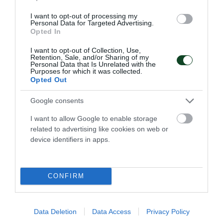
I want to opt-out of processing my
Personal Data for Targeted Advertising.
Opted In
I want to opt-out of Collection, Use,
Retention, Sale, and/or Sharing of my
Τα φιλικά του βόλεϊ γυναικών
Personal Data that Is Unrelated with the
Purposes for which it was collected.
Ο Παναθηναϊκός θα πάρει μέρος, μεταξύ άλλων, σε δύο
Opted Out
τουρνουά στην Ιταλία
Google consents
23.07.2026
ΒΟΛΕΪ ΓΥΝΑΙΚΩΝ
I want to allow Google to enable storage
related to advertising like cookies on web or
device identifiers in apps.
ΤΕΛΕΥΤΑΙΑ ΝΕΑ
CONFIRM
Data Deletion
Data Access
Privacy Policy