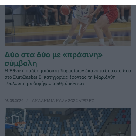
Δύο στα δύο με «πράσινη»
σύμβολη
Η Εθνική ομάδα μπάσκετ Κορασίδων έκανε το δύο στα δύο
στο EuroBasket Β' κατηγορίας έχοντας τη Μαριάνθη
Τουλούπη με διψήφιο αριθμό πόντων.
08.08.2026
ΑΚΑΔΗΜΙΑ ΚΑΛΑΘΟΣΦΑΙΡΙΣΗΣ