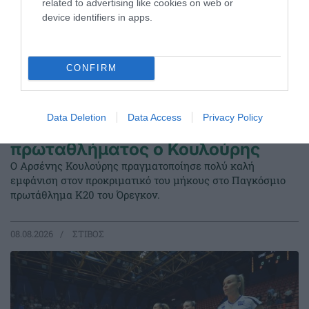
related to advertising like cookies on web or
device identifiers in apps.
CONFIRM
Data Deletion
Data Access
Privacy Policy
Στον τελικό του Παγκοσμίου
πρωταθλήματος ο Κουλούρης
Ο Αρσένης Κουλούρης πραγματοποίησε πολύ καλή
εμφάνιση στον προκριματικό του μήκους στο Παγκόσμιο
πρωτάθλημα Κ20 του Όρεγκον.
08.08.2026
ΣΤΙΒΟΣ