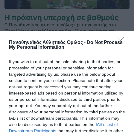
Η πράσινη υπεροχή σε βαθμούς
Ο Παναθηναϊκός ήταν ο μεγάλος πρωταγωνιστής στο
Πανελλήνιο πρωτάθλημα στίβου. Η ανωτερότητα του
τριφυλλιού φαίνεται και μέσα από την ανεπίσημη γενική
Παναθηναϊκός Αθλητικός Όμιλος -
Do Not Process
βαθμολογία του ΣΕΓΑΣ σε άνδρες και γυναίκες.
My Personal Information
28.07.2026
ΣΤΙΒΟΣ
If you wish to opt-out of the sale, sharing to third parties, or
processing of your personal or sensitive information for
targeted advertising by us, please use the below opt-out
section to confirm your selection. Please note that after your
opt-out request is processed you may continue seeing
interest-based ads based on personal information utilized by
us or personal information disclosed to third parties prior to
your opt-out. You may separately opt-out of the further
disclosure of your personal information by third parties on the
IAB’s list of downstream participants. This information may
also be disclosed by us to third parties on the
IAB’s List of
Downstream Participants
that may further disclose it to other