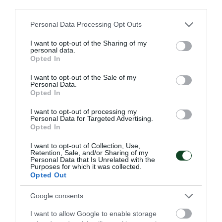
third parties.
Please note that this website/app uses one or more Google
Personal Data Processing Opt Outs
Πρώτος και στα μετάλλια ο
services and may gather and store information including but
Παναθηναϊκός!
not limited to your visit or usage behaviour. You may click to
I want to opt-out of the Sharing of my
personal data.
grant or deny consent to Google and its third-party tags to
Ο πρωταθλητής Ελλάδας στους άνδρες και δευτεραθλητής
Opted In
use your data for below specified purposes in below Google
Ελλάδας στις γυναίκες Παναθηναϊκός είναι ο πολυνίκης
consent section.
I want to opt-out of the Sale of my
σύλλογος της χώρας στον ανοικτό στίβο, στον άτυπο πίνακα
Personal Data.
με τα κερδισμένα μετάλλια!
Opted In
I want to opt-out of processing my
27.07.2026
ΣΤΙΒΟΣ
Personal Data for Targeted Advertising.
Opted In
I want to opt-out of Collection, Use,
Retention, Sale, and/or Sharing of my
ΤΕΛΕΥΤΑΙΑ ΝΕΑ
Personal Data that Is Unrelated with the
Purposes for which it was collected.
Opted Out
Google consents
I want to allow Google to enable storage