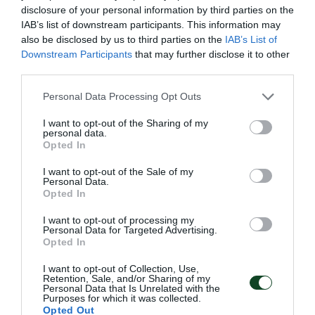
disclosure of your personal information by third parties on the
IAB’s list of downstream participants. This information may
also be disclosed by us to third parties on the
IAB’s List of
Downstream Participants
that may further disclose it to other
third parties.
Please note that this website/app uses one or more Google
Personal Data Processing Opt Outs
services and may gather and store information including but
not limited to your visit or usage behaviour. You may click to
I want to opt-out of the Sharing of my
personal data.
grant or deny consent to Google and its third-party tags to
Opted In
use your data for below specified purposes in below Google
consent section.
I want to opt-out of the Sale of my
Personal Data.
«Πράσινη» η Lalia Storti
Opted In
Ο Παναθηναϊκός Αθλητικός Όμιλος ανακοινώνει την
I want to opt-out of processing my
έναρξη της συνεργασίας του με τη Lalia Storti για το τμήμα
Personal Data for Targeted Advertising.
ποδοσφαίρου γυναικών.
Opted In
I want to opt-out of Collection, Use,
Retention, Sale, and/or Sharing of my
06.08.2026
ΠΟΔΟΣΦΑΙΡΟ ΓΥΝΑΙΚΩΝ
Personal Data that Is Unrelated with the
Purposes for which it was collected.
Opted Out