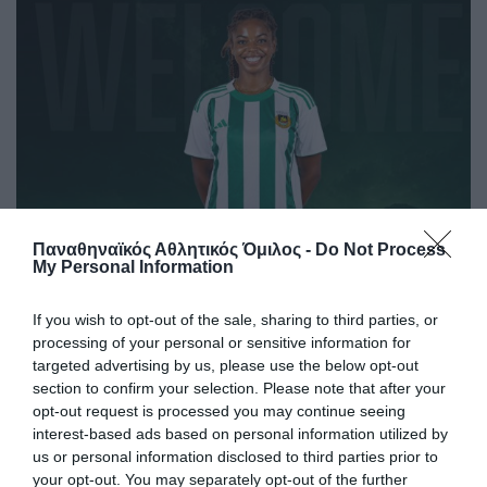
Παναθηναϊκός Αθλητικός Όμιλος -
Do Not Process
My Personal Information
Με το τριφύλλι στο στήθος η
Sydney Shepherd
If you wish to opt-out of the sale, sharing to third parties, or
Ο Παναθηναϊκός Αθλητικός Όμιλος ανακοινώνει την
processing of your personal or sensitive information for
έναρξη της συνεργασίας του με τη Sydney Shepherd για το
targeted advertising by us, please use the below opt-out
τμήμα ποδοσφαίρου γυναικών.
section to confirm your selection. Please note that after your
opt-out request is processed you may continue seeing
interest-based ads based on personal information utilized by
06.08.2026
ΠΟΔΟΣΦΑΙΡΟ ΓΥΝΑΙΚΩΝ
us or personal information disclosed to third parties prior to
your opt-out. You may separately opt-out of the further