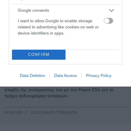
Google consents
I want to allow Google to enable storage
related to advertising like cookies on web or
device identifiers in apps.
CONFIRM
Στον Παναθηναϊκό η Peace Efih
Data Deletion
Data Access
Privacy Policy
Ο Παναθηναϊκός Αθλητικός Όμιλος ανακοινώνει την
έναρξη της συνεργασίας του με την Peace Efih για το
τμήμα ποδοσφαίρου γυναικών.
06.08.2026
ΠΟΔΟΣΦΑΙΡΟ ΓΥΝΑΙΚΩΝ