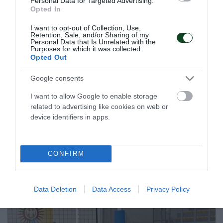
Personal Data for Targeted Advertising.
Opted In
I want to opt-out of Collection, Use,
Δύο στα δύο η Εθνική Νέων
Retention, Sale, and/or Sharing of my
Personal Data that Is Unrelated with the
γυναικών
Purposes for which it was collected.
Opted Out
Η Εθνική ομάδα μπάσκετ Νέων γυναικών πανηγύρισε τη
δεύτερη νίκη στο ευρωπαϊκό πρωτάθλημα δεύτερης
Google consents
κατηγορίας.
I want to allow Google to enable storage
related to advertising like cookies on web or
05.07.2026
ΑΚΑΔΗΜΙΑ ΚΑΛΑΘΟΣΦΑΙΡΙΣΗΣ
device identifiers in apps.
ΤΕΛΕΥΤΑΙΑ ΝΕΑ
CONFIRM
Data Deletion
Data Access
Privacy Policy