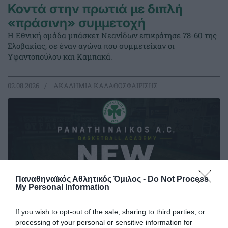
Κοντά στην πρωτιά με διπλή
«πράσινη» συμμετοχή
Η Εθνική ομάδα μπάσκετ Νεανίδων επικράτησε 78-60 της
Σλοβακίας, σε έναν αγώνα που συμμετείχαν οι
Υφαντοπούλου και Καμπακά.
02.08.2026
ΑΚΑΔΗΜΙΑ ΚΑΛΑΘΟΣΦΑΙΡΙΣΗΣ
Παναθηναϊκός Αθλητικός Όμιλος -
Do Not Process
My Personal Information
If you wish to opt-out of the sale, sharing to third parties, or
processing of your personal or sensitive information for