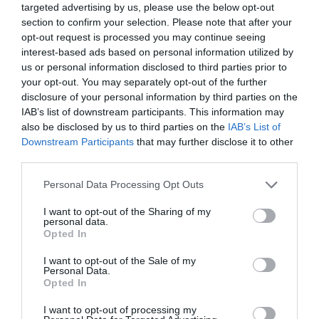
targeted advertising by us, please use the below opt-out
Εγγραφές στην ακαδημία
section to confirm your selection. Please note that after your
μπάσκετ του Παναθηναϊκού 2026-
opt-out request is processed you may continue seeing
interest-based ads based on personal information utilized by
27
us or personal information disclosed to third parties prior to
Η νέα αγωνιστική σεζόν πλησιάζει και η Ακαδημία του
your opt-out. You may separately opt-out of the further
Παναθηναϊκού στη Λεωφόρο ανοίγει τις πόρτες της για
disclosure of your personal information by third parties on the
ακόμα μια επιτυχημένη μπασκετική χρονιά!
IAB’s list of downstream participants. This information may
also be disclosed by us to third parties on the
IAB’s List of
Downstream Participants
that may further disclose it to other
23.07.2026
ΑΚΑΔΗΜΙΑ ΚΑΛΑΘΟΣΦΑΙΡΙΣΗΣ
third parties.
Please note that this website/app uses one or more Google
Personal Data Processing Opt Outs
services and may gather and store information including but
not limited to your visit or usage behaviour. You may click to
I want to opt-out of the Sharing of my
personal data.
grant or deny consent to Google and its third-party tags to
Opted In
use your data for below specified purposes in below Google
consent section.
I want to opt-out of the Sale of my
Personal Data.
Opted In
I want to opt-out of processing my