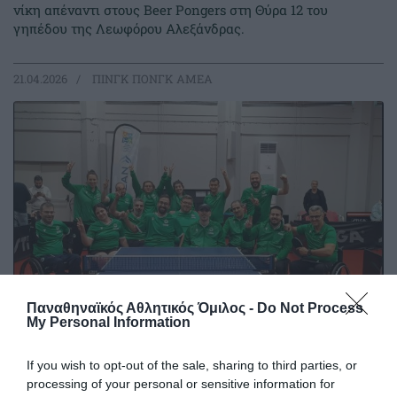
νίκη απέναντι στους Beer Pongers στη Θύρα 12 του
γηπέδου της Λεωφόρου Αλεξάνδρας.
21.04.2026
ΠΙΝΓΚ ΠΟΝΓΚ ΑΜΕΑ
Παναθηναϊκός Αθλητικός Όμιλος -
Do Not Process
My Personal Information
Η «τρίφυλλη» 18άδα που έγραψε
If you wish to opt-out of the sale, sharing to third parties, or
ιστορία και «πρασίνισε» το ΣΕΦ!
processing of your personal or sensitive information for