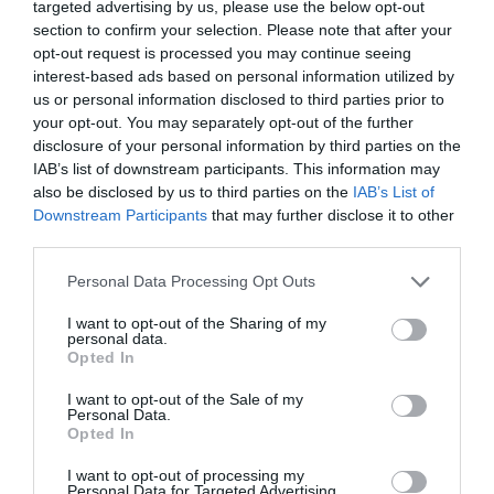
Η μεγαλύτερη «πράσινη» αποστολή στα τμήματα ΑμεΑ του
targeted advertising by us, please use the below opt-out
Παναθηναϊκού πραγματοποιήθηκε αυτό το διήμερο στο
section to confirm your selection. Please note that after your
ΣΕΦ και το τμήμα πινγκ πονγκ του Συλλόγου έκανε αυτό το
opt-out request is processed you may continue seeing
ξεχωριστό ρεκόρ συμμετοχών. «Πράσινο» ρεκόρ και στα
interest-based ads based on personal information utilized by
μετάλλια , 31 συνολικά!
us or personal information disclosed to third parties prior to
your opt-out. You may separately opt-out of the further
disclosure of your personal information by third parties on the
05.04.2026
ΠΙΝΓΚ ΠΟΝΓΚ ΑΜΕΑ
IAB’s list of downstream participants. This information may
also be disclosed by us to third parties on the
IAB’s List of
Downstream Participants
that may further disclose it to other
third parties.
Please note that this website/app uses one or more Google
Personal Data Processing Opt Outs
services and may gather and store information including but
not limited to your visit or usage behaviour. You may click to
I want to opt-out of the Sharing of my
personal data.
grant or deny consent to Google and its third-party tags to
Opted In
use your data for below specified purposes in below Google
consent section.
I want to opt-out of the Sale of my
Personal Data.
Opted In
I want to opt-out of processing my
Personal Data for Targeted Advertising.