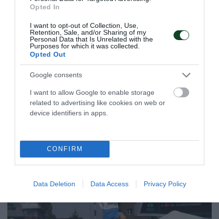
Φορτσάτος Παναθηναϊκός στο
Opted In
ΣΕΦ
I want to opt-out of Collection, Use,
Το τμήμα πινγκ πονγκ ΑμεΑ του Παναθηναϊκού μπήκε
Retention, Sale, and/or Sharing of my
δυναμικά στο Πανελλήνιο Πρωτάθλημα στο ΣΕΦ και θέλει
Personal Data that Is Unrelated with the
Purposes for which it was collected.
να ολοκληρώσει αύριο στο ΣΕΦ με τον καλύτερο δυνατό
Opted Out
τρόπο.
Google consents
05.04.2026
ΠΙΝΓΚ ΠΟΝΓΚ ΑΜΕΑ
I want to allow Google to enable storage
related to advertising like cookies on web or
device identifiers in apps.
ΤΕΛΕΥΤΑΙΑ ΝΕΑ
CONFIRM
Data Deletion
Data Access
Privacy Policy